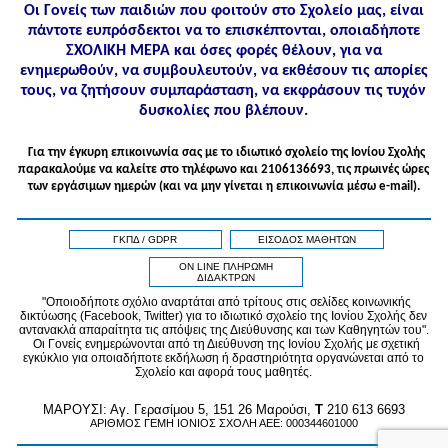
Οι Γονείς των παιδιών που φοιτούν στο Σχολείο μας, είναι
πάντοτε ευπρόσδεκτοι να το επισκέπτονται, οποιαδήποτε
ΣΧΟΛΙΚΗ ΜΕΡΑ και όσες φορές θέλουν, για να
ενημερωθούν, να συμβουλευτούν, να εκθέσουν τις απορίες
τους, να ζητήσουν συμπαράσταση, να εκφράσουν τις τυχόν
δυσκολίες που βλέπουν.
Για την έγκυρη επικοινωνία σας με το ιδιωτικό σχολείο της Ιονίου Σχολής
παρακαλούμε να καλείτε στo τηλέφωνo και 2106136693, τις πρωινές ώρες
των εργάσιμων ημερών (και να μην γίνεται η επικοινωνία μέσω e-mail).
ΓΚΠΔ / GDPR
ΕΙΣΟΔΟΣ ΜΑΘΗΤΩΝ
ON LINE ΠΛΗΡΩΜΗ
ΔΙΔΑΚΤΡΩΝ
"Οποιοδήποτε σχόλιο αναρτάται από τρίτους στις σελίδες κοινωνικής
δικτύωσης (Facebook, Twitter) για το ιδιωτικό σχολείο της Ιονίου Σχολής δεν
αντανακλά απαραίτητα τις απόψεις της Διεύθυνσης και των Καθηγητών του".
Οι Γονείς ενημερώνονται από τη Διεύθυνση της Ιονίου Σχολής με σχετική
εγκύκλιο για οποιαδήποτε εκδήλωση ή δραστηριότητα οργανώνεται από το
Σχολείο και αφορά τους μαθητές.
MAPOYΣΙ: Αγ. Γερασίμου 5, 151 26 Μαρούσι,
T
210 613 6693
ΑΡΙΘΜΟΣ ΓΕΜΗ ΙΟΝΙΟΣ ΣΧΟΛΗ ΑΕΕ: 000344601000