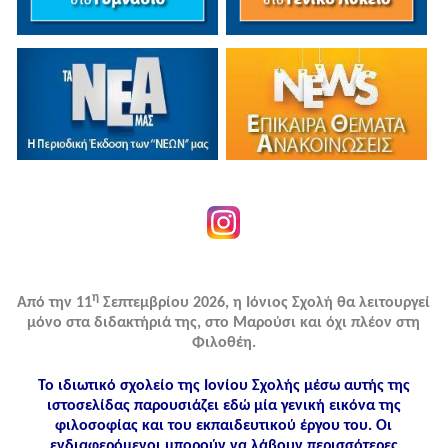
η
Από την 11
Σεπτεμβρίου 2026, η Ιόνιος Σχολή θα λειτουργεί
μόνο στα διδακτήριά της, στο Μαρούσι και όχι πλέον στη
Φιλοθέη.
Το ιδιωτικό σχολείο της Ιονίου Σχολής μέσω αυτής της
ιστοσελίδας παρουσιάζει εδώ μία γενική εικόνα της
φιλοσοφίας και του εκπαιδευτικού έργου του. Οι
ενδιαφερόμενοι μπορούν να λάβουν περισσότερες