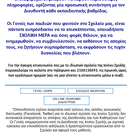
πληροφορίες, ορίζοντας μία προσωπική συνάντηση με τον
Διευθυντή κάθε εκπαιδευτικής βαθμίδας.
Οι Γονείς των παιδιών που φοιτούν στο Σχολείο μας, είναι
πάντοτε ευπρόσδεκτοι να το επισκέπτονται, οποιαδήποτε
ΣΧΟΛΙΚΗ ΜΕΡΑ και όσες φορές θέλουν, για να
ενημερωθούν, να συμβουλευτούν, να εκθέσουν τις απορίες
τους, να ζητήσουν συμπαράσταση, να εκφράσουν τις τυχόν
δυσκολίες που βλέπουν.
Για την έγκυρη επικοινωνία σας με το ιδιωτικό σχολείο της Ιονίου Σχολής
παρακαλούμε να καλείτε στo τηλέφωνo και 2106136693, τις πρωινές ώρες
των εργάσιμων ημερών (και να μην γίνεται η επικοινωνία μέσω e-mail).
ΓΚΠΔ / GDPR
ΕΙΣΟΔΟΣ ΜΑΘΗΤΩΝ
ON LINE ΠΛΗΡΩΜΗ
ΔΙΔΑΚΤΡΩΝ
"Οποιοδήποτε σχόλιο αναρτάται από τρίτους στις σελίδες κοινωνικής
δικτύωσης (Facebook, Twitter) για το ιδιωτικό σχολείο της Ιονίου Σχολής δεν
αντανακλά απαραίτητα τις απόψεις της Διεύθυνσης και των Καθηγητών του".
Οι Γονείς ενημερώνονται από τη Διεύθυνση της Ιονίου Σχολής με σχετική
εγκύκλιο για οποιαδήποτε εκδήλωση ή δραστηριότητα οργανώνεται από το
Σχολείο και αφορά τους μαθητές.