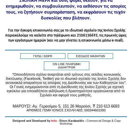
ΣΧΟΛΙΚΗ ΜΕΡΑ και όσες φορές θέλουν, για να
ενημερωθούν, να συμβουλευτούν, να εκθέσουν τις απορίες
τους, να ζητήσουν συμπαράσταση, να εκφράσουν τις τυχόν
δυσκολίες που βλέπουν.
Για την έγκυρη επικοινωνία σας με το ιδιωτικό σχολείο της Ιονίου Σχολής
παρακαλούμε να καλείτε στo τηλέφωνo και 2106136693, τις πρωινές ώρες
των εργάσιμων ημερών (και να μην γίνεται η επικοινωνία μέσω e-mail).
ΓΚΠΔ / GDPR
ΕΙΣΟΔΟΣ ΜΑΘΗΤΩΝ
ON LINE ΠΛΗΡΩΜΗ
ΔΙΔΑΚΤΡΩΝ
"Οποιοδήποτε σχόλιο αναρτάται από τρίτους στις σελίδες κοινωνικής
δικτύωσης (Facebook, Twitter) για το ιδιωτικό σχολείο της Ιονίου Σχολής δεν
αντανακλά απαραίτητα τις απόψεις της Διεύθυνσης και των Καθηγητών του".
Οι Γονείς ενημερώνονται από τη Διεύθυνση της Ιονίου Σχολής με σχετική
εγκύκλιο για οποιαδήποτε εκδήλωση ή δραστηριότητα οργανώνεται από το
Σχολείο και αφορά τους μαθητές.
MAPOYΣΙ: Αγ. Γερασίμου 5, 151 26 Μαρούσι,
T
210 613 6693
ΑΡΙΘΜΟΣ ΓΕΜΗ ΙΟΝΙΟΣ ΣΧΟΛΗ ΑΕΕ: 000344601000
Designed and Developed by
krkx
- Dinos Karakaxidis -
Commercial Design & Copy
Workshop