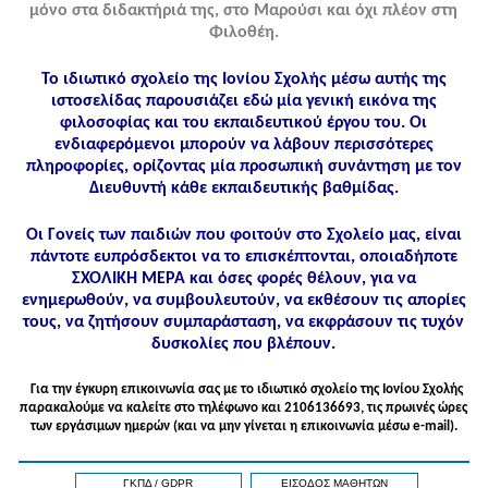
μόνο στα διδακτήριά της, στο Μαρούσι και όχι πλέον στη
Φιλοθέη.
Το ιδιωτικό σχολείο της Ιονίου Σχολής μέσω αυτής της
ιστοσελίδας παρουσιάζει εδώ μία γενική εικόνα της
φιλοσοφίας και του εκπαιδευτικού έργου του. Οι
ενδιαφερόμενοι μπορούν να λάβουν περισσότερες
πληροφορίες, ορίζοντας μία προσωπική συνάντηση με τον
Διευθυντή κάθε εκπαιδευτικής βαθμίδας.
Οι Γονείς των παιδιών που φοιτούν στο Σχολείο μας, είναι
πάντοτε ευπρόσδεκτοι να το επισκέπτονται, οποιαδήποτε
ΣΧΟΛΙΚΗ ΜΕΡΑ και όσες φορές θέλουν, για να
ενημερωθούν, να συμβουλευτούν, να εκθέσουν τις απορίες
τους, να ζητήσουν συμπαράσταση, να εκφράσουν τις τυχόν
δυσκολίες που βλέπουν.
Για την έγκυρη επικοινωνία σας με το ιδιωτικό σχολείο της Ιονίου Σχολής
παρακαλούμε να καλείτε στo τηλέφωνo και 2106136693, τις πρωινές ώρες
των εργάσιμων ημερών (και να μην γίνεται η επικοινωνία μέσω e-mail).
ΓΚΠΔ / GDPR
ΕΙΣΟΔΟΣ ΜΑΘΗΤΩΝ