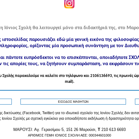
η Ιόνιος Σχολή θα λειτουργεί μόνο στα διδακτήριά της, στο Μαρο
ς ιστοσελίδας παρουσιάζει εδώ μία γενική εικόνα της φιλοσοφία
πληροφορίες, ορίζοντας μία προσωπική συνάντηση με τον Διευθυ
ίναι πάντοτε ευπρόσδεκτοι να το επισκέπτονται, οποιαδήποτε ΣΧ
 τις απορίες τους, να ζητήσουν συμπαράσταση, να εκφράσουν τι
νίου Σχολής παρακαλούμε να καλείτε στo τηλέφωνo και 2106136693, τις πρωινές ώρ
mail).
ΕΙΣΟΔΟΣ ΜΑΘΗΤΩΝ
ς δικτύωσης (Facebook, Twitter) για το ιδιωτικό σχολείο της Ιονίου Σχολής δεν αν
ς Ιονίου Σχολής με σχετική εγκύκλιο για οποιαδήποτε εκδήλωση ή δραστηριότητα ορ
MAPOYΣΙ: Αγ. Γερασίμου 5, 151 26 Μαρούσι,
T
210 613 6693
ΑΡΙΘΜΟΣ ΓΕΜΗ ΙΟΝΙΟΣ ΣΧΟΛΗ ΑΕΕ: 000344601000