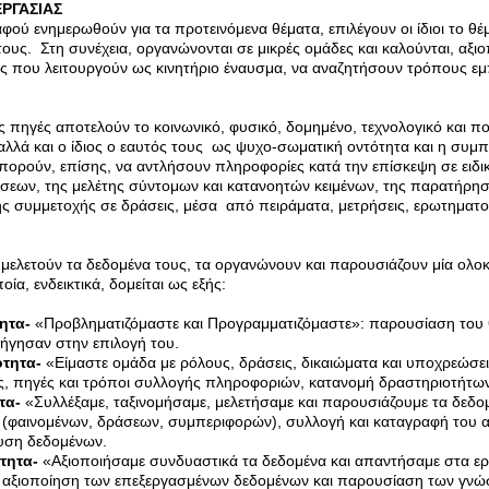
ΡΓΑΣΙΑΣ
αφού ενημερωθούν για τα προτεινόμενα θέματα, επιλέγουν οι ίδιοι το θέ
ους. Στη συνέχεια, οργανώνονται σε μικρές ομάδες και καλούνται, αξιο
υς που λειτουργούν ως κινητήριο έναυσμα, να αναζητήσουν τρόπους ε
ς πηγές αποτελούν το κοινωνικό, φυσικό, δομημένο, τεχνολογικό και πο
αλλά και ο ίδιος ο εαυτός τους ως ψυχο-σωματική οντότητα και η συμπ
πορούν, επίσης, να αντλήσουν πληροφορίες κατά την επίσκεψη σε ειδ
εων, της μελέτης σύντομων και κατανοητών κειμένων, της παρατήρησ
ς συμμετοχής σε δράσεις, μέσα από πειράματα, μετρήσεις, ερωτηματο
 μελετούν τα δεδομένα τους, τα οργανώνουν και παρουσιάζουν μία ολ
οία, ενδεικτικά, δομείται ως εξής:
ητα-
«Προβληματιζόμαστε και Προγραμματιζόμαστε»: παρουσίαση του θ
ήγησαν στην επιλογή του.
τητα-
«Είμαστε ομάδα με ρόλους, δράσεις, δικαιώματα και υποχρεώσεις
ες, πηγές και τρόποι συλλογής πληροφοριών, κατανομή δραστηριοτήτων
τα-
«Συλλέξαμε, ταξινομήσαμε, μελετήσαμε και παρουσιάζουμε τα δεδο
(φαινομένων, δράσεων, συμπεριφορών), συλλογή και καταγραφή του 
λυση δεδομένων.
τητα-
«Αξιοποιήσαμε συνδυαστικά τα δεδομένα και απαντήσαμε στα ε
 αξιοποίηση των επεξεργασμένων δεδομένων και παρουσίαση των γν