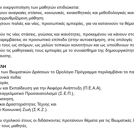
ν ενεργοποίηση των μαθητών επιδιώκεται:
ουν αναγκαίες στάσεις, κοινωνικές, κιναισθητικές και μεθοδολογικές ικ
τορρυθμιζόμενη μάθηση.
ήσουν παλιές και νέες, προσωπικές εμπειρίες, για να κατανοούν τα θέμ
ούν τις νέες στάσεις, γνώσεις και ικανότητες, προκειμένου να κάνουν στ
παρεμβάσεις σε προσωπικό επίπεδο (στην αυτοεκτίμηση, στις επιλογές 
 τους ως ατόμων, ως μελών τοπικών κοινοτήτων και ως υπεύθυνων πο
ύν τις μαθησιακές τους εμπειρίες με το συναίσθημα της δημιουργικότητ
αυσης.
ΥΛΗ
α των Βιωματικών Δράσεων το Ωρολόγιο Πρόγραμμα περιλαμβάνει τα πα
ονικά πεδία:
ορία,
 και Εκπαίδευση για την Αειφόρο Ανάπτυξη (Π.Ε.Α.Α),
αγγελματικό Προσανατολισμό (Σ.Ε.Π.),
Άσκηση,
και Δραστηριότητες Τέχνης και
ι Κοινωνική Ζωή (Σ.Κ.Ζ.).
υ σχολικού έτους οι διδάσκοντες προτείνουν θέματα για τις Βιωματικές 
 τους μαθητές.