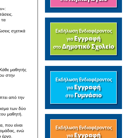
ν»:
άσεις.
 τα
ώσεις σχετικά
 Κάθε μαθητής
του στην
πτει από την
οισμα των δύο
του μαθητή.
α, που είναι
 ομάδας, ενώ
 έργο.