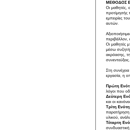
ΜΕΘΟΔΟΣ Ε
Οι μαθητές, 
προτίμησής τ
εμπειρίες το
αυτών.
Αξιοποιήσιμε
περιβάλλον, 
Οι μαθητές μ
μέσω συζητήσ
ακρόασης, τη
συνεντεύξεις.
Στη συνέχεια
εργασία, η οπ
Πρώτη Ενότ
λόγοι που οδ
Δεύτερη Ενό
και οι κανόν
Τρίτη Ενότη
παρατήρηση 
υλικού, ανά
Τέταρτη Ενό
συνδυαστική