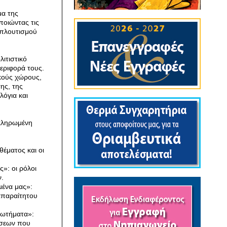
μα της
ποιώντας τις
μπλουτισμού
λιτιστικό
εριφορά τους.
ικούς χώρους,
ης, της
λόγια και
οκληρωμένη
έματος και οι
»: οι ρόλοι
.
μένα μας»:
απαραίτητου
ρωτήματα»:
ώσεων που