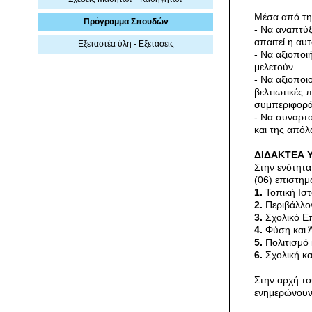
Μέσα από τη
Πρόγραμμα Σπουδών
- Να αναπτύξ
απαιτεί η αυ
Εξεταστέα ύλη - Εξετάσεις
- Να αξιοποι
μελετούν.
- Να αξιοποι
βελτιωτικές 
συμπεριφορά
- Να συναρτο
και της απόλ
ΔΙΔΑΚΤΕΑ 
Στην ενότητ
(06) επιστημ
1.
Τοπική Ιστ
2.
Περιβάλλον
3.
Σχολικό Επ
4.
Φύση και 
5.
Πολιτισμό 
6.
Σχολική κα
Στην αρχή το
ενημερώνουν