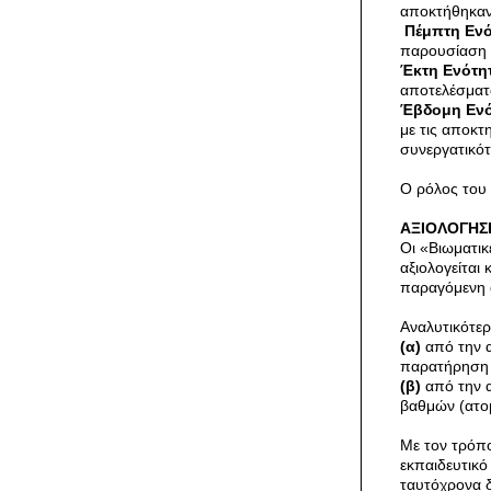
αποκτήθηκαν
Πέμπτη Ενό
παρουσίαση 
Έκτη Ενότη
αποτελέσματ
Έβδομη Ενό
με τις αποκτ
συνεργατικότ
Ο ρόλος του 
ΑΞΙΟΛΟΓΗ
Οι «Βιωματικ
αξιολογείται
παραγόμενη 
Αναλυτικότερ
(α)
από την α
παρατήρηση τ
(β)
από την α
βαθμών (ατομ
Με τον τρόπο
εκπαιδευτικό
ταυτόχρονα δ