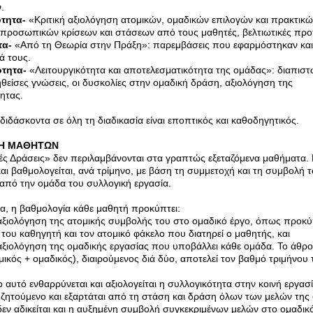
.
τητα-
«Κριτική αξιολόγηση ατομικών, ομαδικών επιλογών και πρακτικώ
προσωπικών κρίσεων και στάσεων από τους μαθητές, βελτιωτικές προτ
τα-
«Από τη Θεωρία στην Πράξη»: παρεμβάσεις που εφαρμόστηκαν και
ά τους.
τητα-
«Λειτουργικότητα και αποτελεσματικότητα της ομάδας»: διαπιστ
ηθείσες γνώσεις, οι δυσκολίες στην ομαδική δράση, αξιολόγηση της
ητας.
διδάσκοντα σε όλη τη διαδικασία είναι εποπτικός και καθοδηγητικός.
ΣΗ ΜΑΘΗΤΩΝ
ές Δράσεις» δεν περιλαμβάνονται στα γραπτώς εξεταζόμενα μαθήματα.
 και βαθμολογείται, ανά τρίμηνο, με βάση τη συμμετοχή και τη συμβολή 
από την ομάδα του συλλογική εργασία.
α, η βαθμολογία κάθε μαθητή προκύπτει:
ξιολόγηση της ατομικής συμβολής του στο ομαδικό έργο, όπως προκύ
ου καθηγητή και τον ατομικό φάκελο που διατηρεί ο μαθητής, και
ξιολόγηση της ομαδικής εργασίας που υποβάλλει κάθε ομάδα. Το άθρ
ικός + ομαδικός), διαιρούμενος διά δύο, αποτελεί τον βαθμό τριμήνου 
 αυτό ενθαρρύνεται και αξιολογείται η συλλογικότητα στην κοινή εργασί
 ζητούμενο και εξαρτάται από τη στάση και δράση όλων των μελών της
εν αδικείται και η αυξημένη συμβολή συγκεκριμένων μελών στο ομαδικό