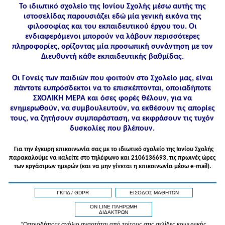
Το ιδιωτικό σχολείο της Ιονίου Σχολής μέσω αυτής της
ιστοσελίδας παρουσιάζει εδώ μία γενική εικόνα της
φιλοσοφίας και του εκπαιδευτικού έργου του. Οι
ενδιαφερόμενοι μπορούν να λάβουν περισσότερες
πληροφορίες, ορίζοντας μία προσωπική συνάντηση με τον
Διευθυντή κάθε εκπαιδευτικής βαθμίδας.
Οι Γονείς των παιδιών που φοιτούν στο Σχολείο μας, είναι
πάντοτε ευπρόσδεκτοι να το επισκέπτονται, οποιαδήποτε
ΣΧΟΛΙΚΗ ΜΕΡΑ και όσες φορές θέλουν, για να
ενημερωθούν, να συμβουλευτούν, να εκθέσουν τις απορίες
τους, να ζητήσουν συμπαράσταση, να εκφράσουν τις τυχόν
δυσκολίες που βλέπουν.
Για την έγκυρη επικοινωνία σας με το ιδιωτικό σχολείο της Ιονίου Σχολής
παρακαλούμε να καλείτε στo τηλέφωνo και 2106136693, τις πρωινές ώρες
των εργάσιμων ημερών (και να μην γίνεται η επικοινωνία μέσω e-mail).
ΓΚΠΔ / GDPR
ΕΙΣΟΔΟΣ ΜΑΘΗΤΩΝ
ON LINE ΠΛΗΡΩΜΗ
ΔΙΔΑΚΤΡΩΝ
"Οποιοδήποτε σχόλιο αναρτάται από τρίτους στις σελίδες κοινωνικής