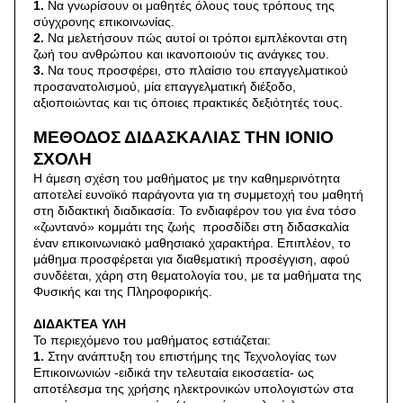
1.
Να γνωρίσουν οι μαθητές όλους τους τρόπους της
σύγχρονης επικοινωνίας.
2.
Να μελετήσουν πώς αυτοί οι τρόποι εμπλέκονται στη
ζωή του ανθρώπου και ικανοποιούν τις ανάγκες του.
3.
Να τους προσφέρει, στο πλαίσιο του επαγγελματικού
προσανατολισμού, μία επαγγελματική διέξοδο,
αξιοποιώντας και τις όποιες πρακτικές δεξιότητές τους.
ΜΕΘΟΔΟΣ ΔΙΔΑΣΚΑΛΙΑΣ ΤΗΝ ΙΟΝΙΟ
ΣΧΟΛΗ
Η άμεση σχέση του μαθήματος με την καθημερινότητα
αποτελεί ευνοϊκό παράγοντα για τη συμμετοχή του μαθητή
στη διδακτική διαδικασία. Το ενδιαφέρον του για ένα τόσο
«ζωντανό» κομμάτι της ζωής προσδίδει στη διδασκαλία
έναν επικοινωνιακό μαθησιακό χαρακτήρα. Επιπλέον, το
μάθημα προσφέρεται για διαθεματική προσέγγιση, αφού
συνδέεται, χάρη στη θεματολογία του, με τα μαθήματα της
Φυσικής και της Πληροφορικής.
ΔΙΔΑΚΤΕΑ ΥΛΗ
Το περιεχόμενο του μαθήματος εστιάζεται:
1.
Στην ανάπτυξη του επιστήμης της Τεχνολογίας των
Επικοινωνιών -ειδικά την τελευταία εικοσαετία- ως
αποτέλεσμα της χρήσης ηλεκτρονικών υπολογιστών στα