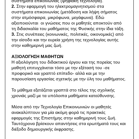
συστήματα επικοινωνίας (ψηφιακή τεχνολογία).
2.
Στην εφαρμογή του ηλεκτρομαγνητισμού στα
συστήματα επικοινωνίας (μετάδοση και λήψη σήματος
στην ατμόσφαιρα, μικρόφωνα, μεγάφωνα). Εδώ
αξιοποιούνται οι γνώσεις που οι μαθητές αποκτούν από
τη διδασκαλία του μαθήματος της Φυσικής στην ίδια τάξη.
3.
Στις συνέπειες (κοινωνικές, πολιτικές, οικονομικές) από
την είσοδο και την ευρεία χρήση της τεχνολογίας αυτής
στην καθημερινή μας ζωή.
ΑΞΙΟΛΟΓΗΣΗ ΜΑΘΗΤΩΝ
Η αξιολόγηση του διδακτικού έργου και της πορείας του
μαθητή επιτυγχάνεται τόσο με την εξέτασή του -σε
προφορικό και γραπτό επίπεδο- αλλά και με την
παρουσίαση εργασίας σχετικής με την ύλη του μαθήματος.
Το μάθημα εξετάζεται γραπτά στο τέλος της σχολικής
χρονιάς μαζί με τα υπόλοιπα μαθήματα κατεύθυνσης.
Μέσα από την Τεχνολογία Επικοινωνιών οι μαθητές
ανακαλύπτουν για μία ακόμη φορά τις πρακτικές
εφαρμογές της Επιστήμης στην καθημερινή τους ζωή.
Ταυτόχρονα βρίσκουν απαντήσεις στα ερωτήματά τους και
διέξοδο δημιουργικής έκφρασης.