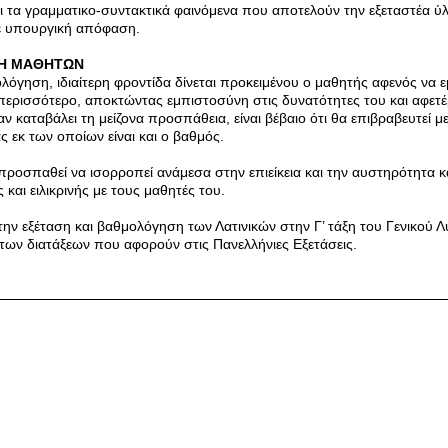
αι τα γραμματικο-συντακτικά φαινόμενα που αποτελούν την εξεταστέα ύλ
ε υπουργική απόφαση.
ΣΗ ΜΑΘΗΤΩΝ
ολόγηση, ιδιαίτερη φροντίδα δίνεται προκειμένου ο μαθητής αφενός να 
περισσότερο, αποκτώντας εμπιστοσύνη στις δυνατότητες του και αφετ
 αν καταβάλει τη μείζονα προσπάθεια, είναι βέβαιο ότι θα επιβραβευτεί 
ς εκ των οποίων είναι και ο βαθμός.
ροσπαθεί να ισορροπεί ανάμεσα στην επιείκεια και την αυστηρότητα και
 και ειλικρινής με τους μαθητές του.
την εξέταση και βαθμολόγηση των Λατινικών στην Γ’ τάξη του Γενικού Λ
ι των διατάξεων που αφορούν στις Πανελλήνιες Εξετάσεις.