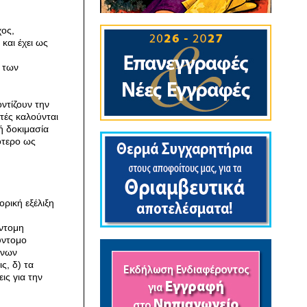
χος,
και έχει ως
 των
ντίζουν την
τές καλούνται
ή δοκιμασία
ότερο ως
ορική εξέλιξη
ύντομη
ύντομο
ένων
ς, δ) τα
ις για την