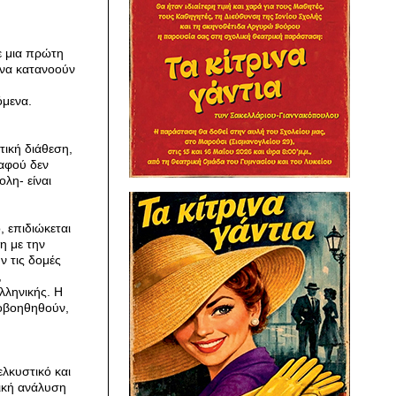
ε μια πρώτη
 να κατανοούν
όμενα.
τική διάθεση,
 αφού δεν
λη- είναι
 επιδιώκεται
η με την
ν τις δομές
,
λληνικής. Η
ποβοηθηθούν,
λκυστικό και
ική ανάλυση