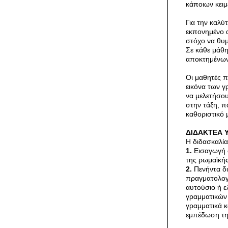
κάποιων κειμ
Για την καλύ
εκπονημένο α
στόχο να θυμ
Σε κάθε μάθη
αποκτημένω
Οι μαθητές π
εικόνα των γ
να μελετήσου
στην τάξη, π
καθοριστικό 
ΔΙΔΑΚΤΕΑ 
Η διδασκαλία 
1.
Εισαγωγή σ
της ρωμαϊκής
2.
Πενήντα δι
πραγματολογι
αυτούσιο ή ε
γραμματικών 
γραμματικά κ
εμπέδωση τη