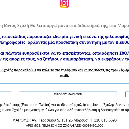
η Ιόνιος Σχολή θα λειτουργεί μόνο στα διδακτήριά της, στο Μαρο
ς ιστοσελίδας παρουσιάζει εδώ μία γενική εικόνα της φιλοσοφία
πληροφορίες, ορίζοντας μία προσωπική συνάντηση με τον Διευθυ
ίναι πάντοτε ευπρόσδεκτοι να το επισκέπτονται, οποιαδήποτε ΣΧ
 τις απορίες τους, να ζητήσουν συμπαράσταση, να εκφράσουν τι
νίου Σχολής παρακαλούμε να καλείτε στo τηλέφωνo και 2106136693, τις πρωινές ώρ
mail).
ΕΙΣΟΔΟΣ ΜΑΘΗΤΩΝ
ς δικτύωσης (Facebook, Twitter) για το ιδιωτικό σχολείο της Ιονίου Σχολής δεν αν
ς Ιονίου Σχολής με σχετική εγκύκλιο για οποιαδήποτε εκδήλωση ή δραστηριότητα ορ
MAPOYΣΙ: Αγ. Γερασίμου 5, 151 26 Μαρούσι,
T
210 613 6693
ΑΡΙΘΜΟΣ ΓΕΜΗ ΙΟΝΙΟΣ ΣΧΟΛΗ ΑΕΕ: 000344601000