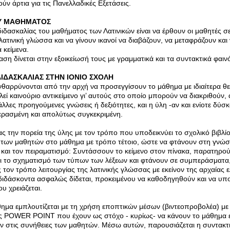
ύν άρτια για τις Πανελλαδικές Εξετάσεις.
Υ ΜΑΘΗΜΑΤΟΣ
ιδασκαλίας του μαθήματος των Λατινικών είναι να έρθουν οι μαθητές σ
λατινική γλώσσα και να γίνουν ικανοί να διαβάζουν, να μεταφράζουν και
 κείμενα.
φαση δίνεται στην εξοικείωσή τους με γραμματικά και τα συντακτικά φαιν
ΙΔΑΣΚΑΛΙΑΣ ΣΤΗΝ ΙΟΝΙΟ ΣΧΟΛΗ
νθαρρύνονται από την αρχή να προσεγγίσουν το μάθημα με ιδιαίτερα θε
λεί καινούριο αντικείμενο γι’ αυτούς στο οποίο μπορούν να διακριθούν,
λλες προηγούμενες γνώσεις ή δεξιότητες, και η ύλη -αν και ενίοτε δύσκο
ρασμένη και απολύτως συγκεκριμένη.
 την πορεία της ύλης με τον τρόπο που υποδεικνύει το σχολικό βιβλίο,
των μαθητών στο μάθημα με τρόπο τέτοιο, ώστε να φτάνουν στη γνώσ
αι τον πειραματισμό: Συντάσσουν το κείμενο στον πίνακα, παρατηρού
ι το σχηματισμό των τύπων των λέξεων και φτάνουν σε συμπεράσματα
 τον τρόπο λειτουργίας της λατινικής γλώσσας με εκείνον της αρχαίας ε
διδάσκοντα ασφαλώς δίδεται, προκειμένου να καθοδηγηθούν και να υ
υ χρειάζεται.
ημα εμπλουτίζεται με τη χρήση εποπτικών μέσων (βιντεοπροβολέα) με
ς POWER POINT που έχουν ως στόχο - κυρίως- να κάνουν το μάθημα ε
ν στις συνήθειες των μαθητών. Μέσω αυτών, παρουσιάζεται η συντακτ