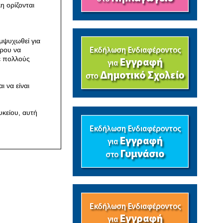
η ορίζονται
εμψυχωθεί για
έρου να
με πολλούς
 να είναι
υκείου, αυτή