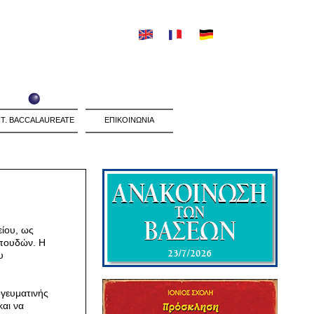
NT. BACCALAUREATE
ΕΠΙΚΟΙΝΩΝΙΑ
είου, ως
Σπουδών. Η
υ
ογευματινής
και να