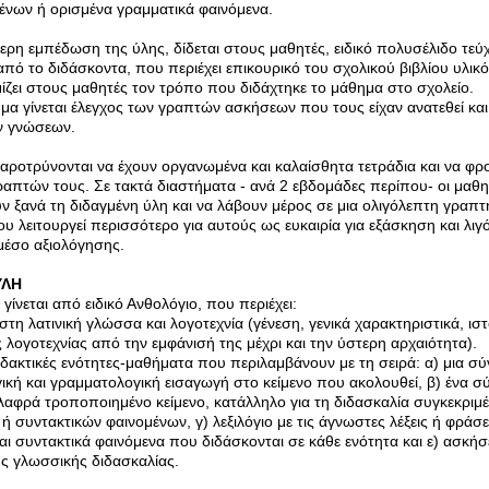
ένων ή ορισμένα γραμματικά φαινόμενα.
τερη εμπέδωση της ύλης, δίδεται στους μαθητές, ειδικό πολυσέλιδο τεύ
πό το διδάσκοντα, που περιέχει επικουρικό του σχολικού βιβλίου υλικό 
ίζει στους μαθητές τον τρόπο που διδάχτηκε το μάθημα στο σχολείο.
μα γίνεται έλεγχος των γραπτών ασκήσεων που τους είχαν ανατεθεί και
ν γνώσεων.
αροτρύνονται να έχουν οργανωμένα και καλαίσθητα τετράδια και να φρο
ραπτών τους. Σε τακτά διαστήματα - ανά 2 εβδομάδες περίπου- οι μαθη
ν ξανά τη διδαγμένη ύλη και να λάβουν μέρος σε μια ολιγόλεπτη γραπτ
ου λειτουργεί περισσότερο για αυτούς ως ευκαιρία για εξάσκηση και λιγ
μέσο αξιολόγησης.
ΥΛΗ
γίνεται από ειδικό Ανθολόγιο, που περιέχει:
τη λατινική γλώσσα και λογοτεχνία (γένεση, γενικά χαρακτηριστικά, ιστ
 λογοτεχνίας από την εμφάνισή της μέχρι και την ύστερη αρχαιότητα).
δακτικές ενότητες-μαθήματα που περιλαμβάνουν με τη σειρά: α) μια σ
κή και γραμματολογική εισαγωγή στο κείμενο που ακολουθεί, β) ένα σ
λαφρά τροποποιημένο κείμενο, κατάλληλο για τη διδασκαλία συγκεκριμ
ή συντακτικών φαινομένων, γ) λεξιλόγιο με τις άγνωστες λέξεις ή φράσει
αι συντακτικά φαινόμενα που διδάσκονται σε κάθε ενότητα και ε) ασκήσε
ς γλωσσικής διδασκαλίας.