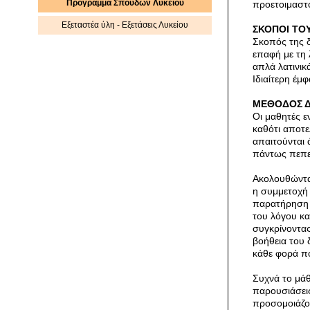
Πρόγραμμα Σπουδών Λυκείου
προετοιμαστο
Εξεταστέα ύλη - Εξετάσεις Λυκείου
ΣΚΟΠΟΙ ΤΟ
Σκοπός της δ
επαφή με τη 
απλά λατινικά
Ιδιαίτερη έμ
ΜΕΘΟΔΟΣ Δ
Οι μαθητές ε
καθότι αποτε
απαιτούνται ά
πάντως πεπε
Ακολουθώντας
η συμμετοχή 
παρατήρηση κ
του λόγου κα
συγκρίνοντας
βοήθεια του 
κάθε φορά πο
Συχνά το μάθ
παρουσιάσει
προσομοιάζο