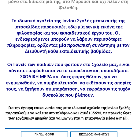
μόνο στα διδακτήριά της, στο Μαρούσι και όχι πλέον στη
Φιλοθέη.
Το ιδιωτικό σχολείο της Ιονίου Σχολής μέσω αυτής της
ιστοσελίδας παρουσιάζει εδώ μία γενική εικόνα της
φιλοσοφίας και του εκπαιδευτικού έργου του. Οι
ενδιαφερόμενοι μπορούν να λάβουν περισσότερες
πληροφορίες, ορίζοντας μία προσωπική συνάντηση με τον
Διευθυντή κάθε εκπαιδευτικής βαθμίδας.
Οι Γονείς των παιδιών που φοιτούν στο Σχολείο μας, είναι
πάντοτε ευπρόσδεκτοι να το επισκέπτονται, οποιαδήποτε
ΣΧΟΛΙΚΗ ΜΕΡΑ και όσες φορές θέλουν, για να
ενημερωθούν, να συμβουλευτούν, να εκθέσουν τις απορίες
τους, να ζητήσουν συμπαράσταση, να εκφράσουν τις τυχόν
δυσκολίες που βλέπουν.
Για την έγκυρη επικοινωνία σας με το ιδιωτικό σχολείο της Ιονίου Σχολής
παρακαλούμε να καλείτε στo τηλέφωνo και 2106136693, τις πρωινές ώρες
των εργάσιμων ημερών (και να μην γίνεται η επικοινωνία μέσω e-mail).
ΓΚΠΔ / GDPR
ΕΙΣΟΔΟΣ ΜΑΘΗΤΩΝ