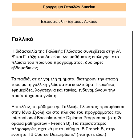
Πρόγραμμα Σπουδών Λυκείου
Εξεταστέα ύλη - Εξετάσεις Λυκείου
Γαλλικά
Η διδασκαλία της Γαλλικής Γλώσσας συνεχίζεται στην Α',
Β' και Γ' τάξη του Λυκείου, ως μαθήματος επιλογής, στο
πλαίσιο του πρωινού προγράμματος, δύο ώρες
εβδομαδιαίως.
Τα παιδιά, σε ολιγομελή τμήματα, διατηρούν την επαφή
τους με τη γαλλική γλώσσα και κουλτούρα. Περιοδικά,
εφημερίδες, λογοτεχνία και ταινίες, ενδυναμώνουν την
προϋπάρχουσα γνώση.
Επιπλέον, το μάθημα της Γαλλικής Γλώσσας προσφέρεται
στην Ιόνιο Σχολή και στο πλαίσιο του προγράμματος του
International Baccalaureate Diploma Programme (στη 2η
ομάδα μαθημάτων - French Β). Για περισσότερες
πληροφορίες σχετικά με το μάθημα ΙΒ French B, στην
ενότητα "IB Course Descriptions" (πατήστε εδώ.)