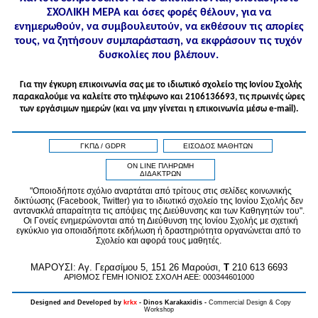
ΣΧΟΛΙΚΗ ΜΕΡΑ και όσες φορές θέλουν, για να
ενημερωθούν, να συμβουλευτούν, να εκθέσουν τις απορίες
τους, να ζητήσουν συμπαράσταση, να εκφράσουν τις τυχόν
δυσκολίες που βλέπουν.
Για την έγκυρη επικοινωνία σας με το ιδιωτικό σχολείο της Ιονίου Σχολής
παρακαλούμε να καλείτε στo τηλέφωνo και 2106136693, τις πρωινές ώρες
των εργάσιμων ημερών (και να μην γίνεται η επικοινωνία μέσω e-mail).
ΓΚΠΔ / GDPR
ΕΙΣΟΔΟΣ ΜΑΘΗΤΩΝ
ON LINE ΠΛΗΡΩΜΗ
ΔΙΔΑΚΤΡΩΝ
"Οποιοδήποτε σχόλιο αναρτάται από τρίτους στις σελίδες κοινωνικής
δικτύωσης (Facebook, Twitter) για το ιδιωτικό σχολείο της Ιονίου Σχολής δεν
αντανακλά απαραίτητα τις απόψεις της Διεύθυνσης και των Καθηγητών του".
Οι Γονείς ενημερώνονται από τη Διεύθυνση της Ιονίου Σχολής με σχετική
εγκύκλιο για οποιαδήποτε εκδήλωση ή δραστηριότητα οργανώνεται από το
Σχολείο και αφορά τους μαθητές.
MAPOYΣΙ: Αγ. Γερασίμου 5, 151 26 Μαρούσι,
T
210 613 6693
ΑΡΙΘΜΟΣ ΓΕΜΗ ΙΟΝΙΟΣ ΣΧΟΛΗ ΑΕΕ: 000344601000
Designed and Developed by
krkx
- Dinos Karakaxidis -
Commercial Design & Copy
Workshop