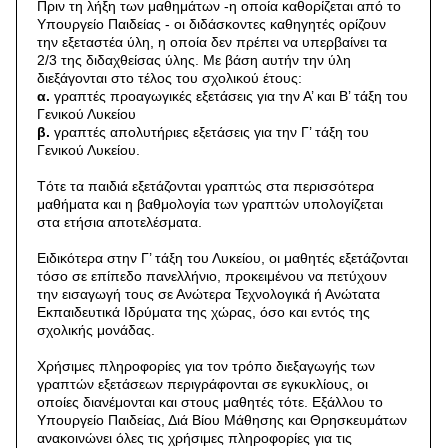
Πριν τη λήξη των μαθημάτων -η οποία καθορίζεται από το
Υπουργείο Παιδείας - οι διδάσκοντες καθηγητές ορίζουν
την εξεταστέα ύλη, η οποία δεν πρέπει να υπερβαίνει τα
2/3 της διδαχθείσας ύλης. Με βάση αυτήν την ύλη
διεξάγονται στο τέλος του σχολικού έτους:
α.
γραπτές προαγωγικές εξετάσεις για την Α’ και Β’ τάξη του
Γενικού Λυκείου
β.
γραπτές απολυτήριες εξετάσεις για την Γ’ τάξη του
Γενικού Λυκείου.
Tότε τα παιδιά εξετάζονται γραπτώς στα περισσότερα
μαθήματα και η βαθμολογία των γραπτών υπολογίζεται
στα ετήσια αποτελέσματα.
Ειδικότερα στην Γ’ τάξη του Λυκείου, οι μαθητές εξετάζονται
τόσο σε επίπεδο πανελλήνιο, προκειμένου να πετύχουν
την εισαγωγή τους σε Ανώτερα Τεχνολογικά ή Ανώτατα
Εκπαιδευτικά Ιδρύματα της χώρας, όσο και εντός της
σχολικής μονάδας.
Χρήσιμες πληροφορίες για τον τρόπο διεξαγωγής των
γραπτών εξετάσεων περιγράφονται σε εγκυκλίους, οι
οποίες διανέμονται και στους μαθητές τότε. Εξάλλου το
Υπουργείο Παιδείας, Διά Βίου Μάθησης και Θρησκευμάτων
ανακοινώνει όλες τις χρήσιμες πληροφορίες για τις