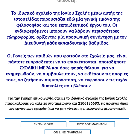
Φιλοθέη.
Το ιδιωτικό σχολείο της Ιονίου Σχολής μέσω αυτής της
ιστοσελίδας παρουσιάζει εδώ μία γενική εικόνα της
φιλοσοφίας και του εκπαιδευτικού έργου του. Οι
ενδιαφερόμενοι μπορούν να λάβουν περισσότερες
πληροφορίες, ορίζοντας μία προσωπική συνάντηση με τον
Διευθυντή κάθε εκπαιδευτικής βαθμίδας.
Οι Γονείς των παιδιών που φοιτούν στο Σχολείο μας, είναι
πάντοτε ευπρόσδεκτοι να το επισκέπτονται, οποιαδήποτε
ΣΧΟΛΙΚΗ ΜΕΡΑ και όσες φορές θέλουν, για να
ενημερωθούν, να συμβουλευτούν, να εκθέσουν τις απορίες
τους, να ζητήσουν συμπαράσταση, να εκφράσουν τις τυχόν
δυσκολίες που βλέπουν.
Για την έγκυρη επικοινωνία σας με το ιδιωτικό σχολείο της Ιονίου Σχολής
παρακαλούμε να καλείτε στo τηλέφωνo και 2106136693, τις πρωινές ώρες
των εργάσιμων ημερών (και να μην γίνεται η επικοινωνία μέσω e-mail).
ΓΚΠΔ / GDPR
ΕΙΣΟΔΟΣ ΜΑΘΗΤΩΝ
ON LINE ΠΛΗΡΩΜΗ