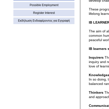
develop chal
Possible Employment
These progra
Register Interest
lifelong lear
Εκδήλωση Eνδιαφέροντος για Εγγραφή
IB LEARNER
The aim of al
common human
peaceful worl
IB learners s
Inquirers
The
inquiry and r
love of learn
Knowledgea
In so doing,
balanced rang
Thinkers
The
and approach
Communicat