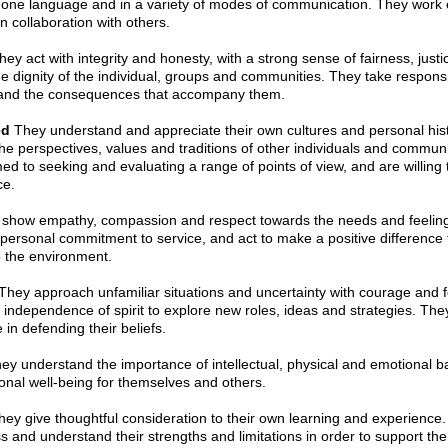
 one language and in a variety of modes of communication. They work e
in collaboration with others.
ey act with integrity and honesty, with a strong sense of fairness, just
he dignity of the individual, groups and communities. They take responsibi
and the consequences that accompany them.
ed
They understand and appreciate their own cultures and personal hist
he perspectives, values and traditions of other individuals and commun
d to seeking and evaluating a range of points of view, and are willing
ce.
show empathy, compassion and respect towards the needs and feelings
ersonal commitment to service, and act to make a positive difference t
o the environment.
They approach unfamiliar situations and uncertainty with courage and 
independence of spirit to explore new roles, ideas and strategies. The
 in defending their beliefs.
y understand the importance of intellectual, physical and emotional b
onal well-being for themselves and others.
ey give thoughtful consideration to their own learning and experience
s and understand their strengths and limitations in order to support thei