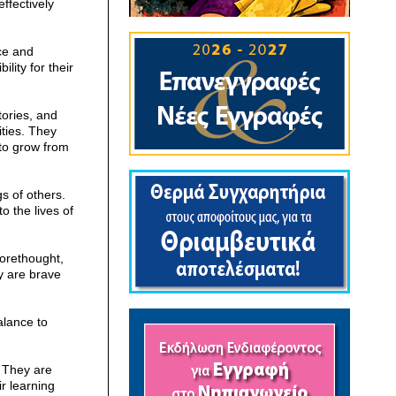
ffectively
ice and
lity for their
ories, and
ities. They
 to grow from
 of others.
o the lives of
forethought,
y are brave
alance to
. They are
r learning