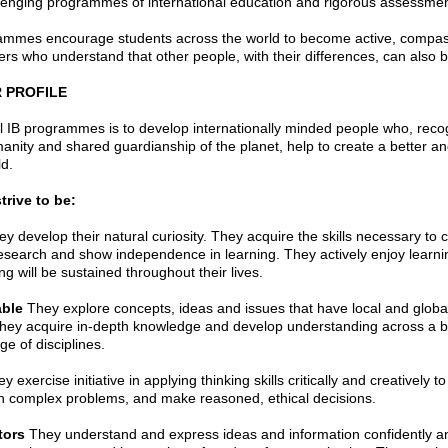
lenging programmes of international education and rigorous assessmen
mmes encourage students across the world to become active, compas
ners who understand that other people, with their differences, can also b
 PROFILE
l IB programmes is to develop internationally minded people who, recog
ity and shared guardianship of the planet, help to create a better a
d.
trive to be:
y develop their natural curiosity. They acquire the skills necessary to 
esearch and show independence in learning. They actively enjoy learni
ing will be sustained throughout their lives.
ble
They explore concepts, ideas and issues that have local and global
 they acquire in-depth knowledge and develop understanding across a 
e of disciplines.
y exercise initiative in applying thinking skills critically and creatively t
 complex problems, and make reasoned, ethical decisions.
ors
They understand and express ideas and information confidently an