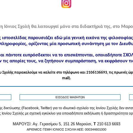
η Ιόνιος Σχολή θα λειτουργεί μόνο στα διδακτήριά της, στο Μαρο
ς ιστοσελίδας παρουσιάζει εδώ μία γενική εικόνα της φιλοσοφία
πληροφορίες, ορίζοντας μία προσωπική συνάντηση με τον Διευθυ
ίναι πάντοτε ευπρόσδεκτοι να το επισκέπτονται, οποιαδήποτε ΣΧ
 τις απορίες τους, να ζητήσουν συμπαράσταση, να εκφράσουν τι
νίου Σχολής παρακαλούμε να καλείτε στo τηλέφωνo και 2106136693, τις πρωινές ώρ
mail).
ΕΙΣΟΔΟΣ ΜΑΘΗΤΩΝ
ς δικτύωσης (Facebook, Twitter) για το ιδιωτικό σχολείο της Ιονίου Σχολής δεν αν
ς Ιονίου Σχολής με σχετική εγκύκλιο για οποιαδήποτε εκδήλωση ή δραστηριότητα ορ
MAPOYΣΙ: Αγ. Γερασίμου 5, 151 26 Μαρούσι,
T
210 613 6693
ΑΡΙΘΜΟΣ ΓΕΜΗ ΙΟΝΙΟΣ ΣΧΟΛΗ ΑΕΕ: 000344601000