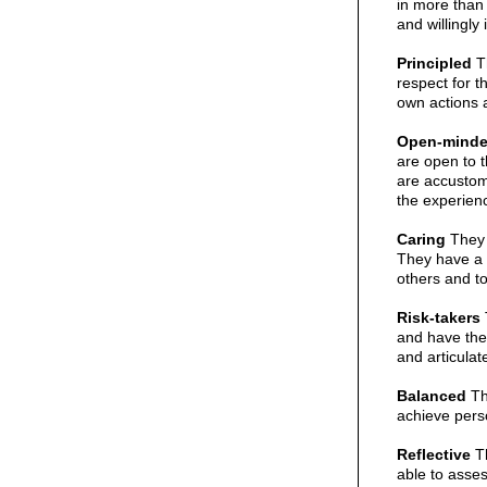
in more than
and willingly 
Principled
Th
respect for t
own actions 
Open-mind
are open to t
are accustome
the experien
Caring
They 
They have a p
others and t
Risk-takers
and have the 
and articulate
Balanced
The
achieve pers
Reflective
Th
able to asses