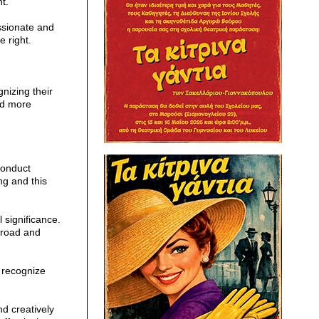
t.
sionate and
e right.
nizing their
nd more
conduct
ng and this
 significance.
broad and
o recognize
d creatively