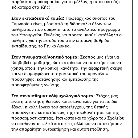
παρόν και προετοιμασίας για το μέλλον, η οποία εστιάζει
ειδικότερα στα εξής:
Στον εκπαιδευτικό τομέα:
Πρωταρχικός σκοπός του
Γυμνασίου είναι, μέσα από τη διδασκαλία όλων των
μαθημάτων που ορίζονται από το αναλυτικό πρόγραμμα
του Υπουργείου Παιδείας, να προετοιμασθεί κατάλληλα ο
μαθητής για την είσοδό του στην επόμενη βαθμίδα
εκπαίδευσης, το Γενικό Λύκειο.
Στον πνευματικό/νοητικό τομέα:
Σκοπός μας είναι να
βοηθηθεί ο μαθητής, ώστε σταδιακά να αποκτήσει και να
χρησιμοποιεί την κριτική ικανότητα, την αφαιρετική σκέψη
και να διαμορφώσει το προσωπικό του «μοντέλο»
πρόσληψης, κατανόησης και εμπέδωσης της
προσφερόμενης γνώσης.
Στο συναισθηματικό/ψυχολογικό τομέα:
Στόχος μας
είναι η απόκτηση θετικών και ευεργετικών για τα παιδιά
έξεων, η καλλιέργεια του αυτοελέγχου, της θετικής
προσέγγισης καταστάσεων, της υπευθυνότητας και της
προσαρμοστικότητας, έτσι ώστε και το χώρο του Σχολείου
να αισθάνονται φιλικό και οικείο, αλλά και να αποκτήσουν
την απαραίτητη αυτοεκτίμηση και αυτοπεποίθηση.