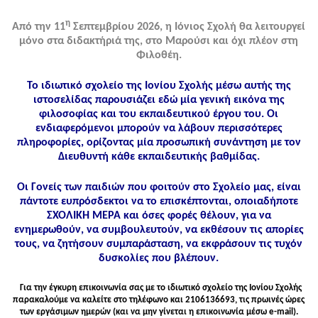
η
Από την 11
Σεπτεμβρίου 2026, η Ιόνιος Σχολή θα λειτουργεί
μόνο στα διδακτήριά της, στο Μαρούσι και όχι πλέον στη
Φιλοθέη.
Το ιδιωτικό σχολείο της Ιονίου Σχολής μέσω αυτής της
ιστοσελίδας παρουσιάζει εδώ μία γενική εικόνα της
φιλοσοφίας και του εκπαιδευτικού έργου του. Οι
ενδιαφερόμενοι μπορούν να λάβουν περισσότερες
πληροφορίες, ορίζοντας μία προσωπική συνάντηση με τον
Διευθυντή κάθε εκπαιδευτικής βαθμίδας.
Οι Γονείς των παιδιών που φοιτούν στο Σχολείο μας, είναι
πάντοτε ευπρόσδεκτοι να το επισκέπτονται, οποιαδήποτε
ΣΧΟΛΙΚΗ ΜΕΡΑ και όσες φορές θέλουν, για να
ενημερωθούν, να συμβουλευτούν, να εκθέσουν τις απορίες
τους, να ζητήσουν συμπαράσταση, να εκφράσουν τις τυχόν
δυσκολίες που βλέπουν.
Για την έγκυρη επικοινωνία σας με το ιδιωτικό σχολείο της Ιονίου Σχολής
παρακαλούμε να καλείτε στo τηλέφωνo και 2106136693, τις πρωινές ώρες
των εργάσιμων ημερών (και να μην γίνεται η επικοινωνία μέσω e-mail).