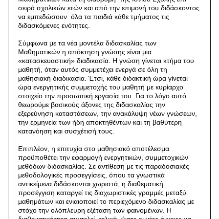
σειρά σχολικών ετών και από την επιμονή του διδάσκοντος
να εμπεδώσουν όλα τα παιδιά κάθε τμήματος τις
διδασκόμενες ενότητες.
Σύμφωνα με τα νέα μοντέλα διδασκαλίας των
Μαθηματικών η απόκτηση γνώσης είναι μια
«κατασκευαστική» διαδικασία. Η γνώση γίνεται κτήμα του
μαθητή, όταν αυτός συμμετέχει ενεργά σε όλη τη
μαθησιακή διαδικασία. Έτσι, κάθε διδακτική ώρα γίνεται
ώρα ενεργητικής συμμετοχής του μαθητή με κυρίαρχο
στοιχείο την προσωπική εργασία του. Για το λόγο αυτό
θεωρούμε βασικούς άξονες της διδασκαλίας την
εξερεύνηση καταστάσεων, την ανακάλυψη νέων γνώσεων,
την ερμηνεία των ήδη αποκτηθέντων και τη βαθύτερη
κατανόηση και συσχέτισή τους.
Επιπλέον, η επιτυχία στο μαθησιακό αποτέλεσμα
προϋποθέτει την εφαρμογή ενεργητικών, συμμετοχικών
μεθόδων διδασκαλίας. Σε αντίθεση με τις παραδοσιακές
μεθοδολογικές προσεγγίσεις, όπου τα γνωστικά
αντικείμενα διδάσκονται χωριστά, η διαθεματική
προσέγγιση καταργεί τις διαχωριστικές γραμμές μεταξύ
μαθημάτων και ενιαιοποιεί το περιεχόμενο διδασκαλίας με
στόχο την ολόπλευρη εξέταση των φαινομένων. Η
διαθεματικότητα συντελεί, τελικά, ώστε οι νέες έννοιες να