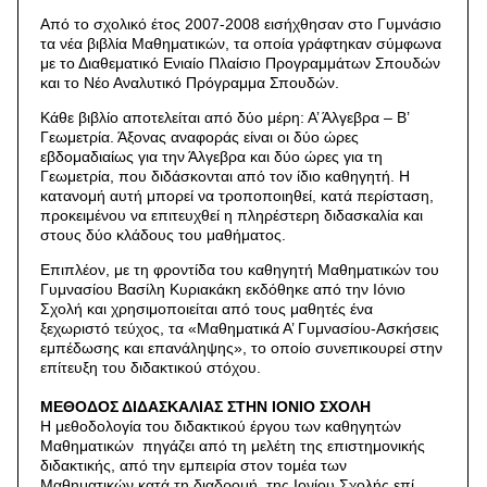
Από το σχολικό έτος 2007-2008 εισήχθησαν στο Γυμνάσιο
τα νέα βιβλία Μαθηματικών, τα οποία γράφτηκαν σύμφωνα
με το Διαθεματικό Ενιαίο Πλαίσιο Προγραμμάτων Σπουδών
και το Νέο Αναλυτικό Πρόγραμμα Σπουδών.
Κάθε βιβλίο αποτελείται από δύο μέρη: Α’ Άλγεβρα – Β’
Γεωμετρία. Άξονας αναφοράς είναι οι δύο ώρες
εβδομαδιαίως για την Άλγεβρα και δύο ώρες για τη
Γεωμετρία, που διδάσκονται από τον ίδιο καθηγητή. Η
κατανομή αυτή μπορεί να τροποποιηθεί, κατά περίσταση,
προκειμένου να επιτευχθεί η πληρέστερη διδασκαλία και
στους δύο κλάδους του μαθήματος.
Επιπλέον, με τη φροντίδα του καθηγητή Μαθηματικών του
Γυμνασίου Βασίλη Κυριακάκη εκδόθηκε από την Ιόνιο
Σχολή και χρησιμοποιείται από τους μαθητές ένα
ξεχωριστό τεύχος, τα «Μαθηματικά Α’ Γυμνασίου-Ασκήσεις
εμπέδωσης και επανάληψης», το οποίο συνεπικουρεί στην
επίτευξη του διδακτικού στόχου.
ΜΕΘΟΔΟΣ ΔΙΔΑΣΚΑΛΙΑΣ ΣΤΗΝ ΙΟΝΙΟ ΣΧΟΛΗ
Η μεθοδολογία του διδακτικού έργου των καθηγητών
Μαθηματικών πηγάζει από τη μελέτη της επιστημονικής
διδακτικής, από την εμπειρία στον τομέα των
Μαθηματικών κατά τη διαδρομή της Ιονίου Σχολής επί