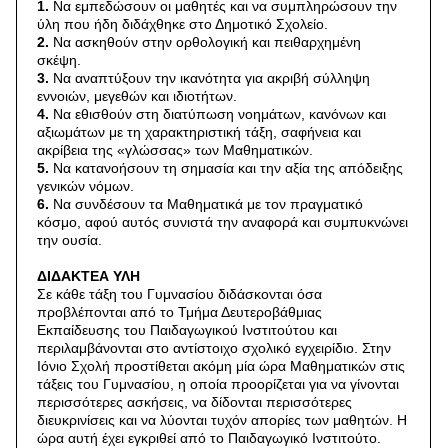
1.
Να εμπεδώσουν οι μαθητές και να συμπληρώσουν την
ύλη που ήδη διδάχθηκε στο Δημοτικό Σχολείο.
2.
Να ασκηθούν στην ορθολογική και πειθαρχημένη
σκέψη.
3.
Να αναπτύξουν την ικανότητα για ακριβή σύλληψη
εννοιών, μεγεθών και ιδιοτήτων.
4.
Να εθισθούν στη διατύπωση νοημάτων, κανόνων και
αξιωμάτων με τη χαρακτηριστική τάξη, σαφήνεια και
ακρίβεια της «γλώσσας» των Μαθηματικών.
5.
Να κατανοήσουν τη σημασία και την αξία της απόδειξης
γενικών νόμων.
6.
Να συνδέσουν τα Μαθηματικά με τον πραγματικό
κόσμο, αφού αυτός συνιστά την αναφορά και συμπυκνώνει
την ουσία.
ΔΙΔΑΚΤΕΑ ΥΛΗ
Σε κάθε τάξη του Γυμνασίου διδάσκονται όσα
προβλέπονται από το Τμήμα Δευτεροβάθμιας
Εκπαίδευσης του Παιδαγωγικού Ινστιτούτου και
περιλαμβάνονται στο αντίστοιχο σχολικό εγχειρίδιο. Στην
Ιόνιο Σχολή προστίθεται ακόμη μία ώρα Μαθηματικών στις
τάξεις του Γυμνασίου, η οποία προορίζεται για να γίνονται
περισσότερες ασκήσεις, να δίδονται περισσότερες
διευκρινίσεις και να λύονται τυχόν απορίες των μαθητών. Η
ώρα αυτή έχει εγκριθεί από το Παιδαγωγικό Ινστιτούτο.