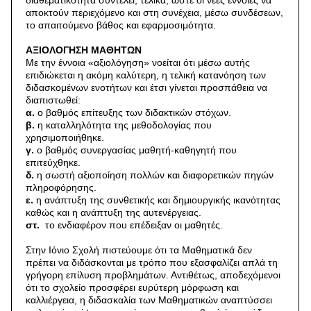
αποκτούν περιεχόμενο και στη συνέχεια, μέσω συνδέσεων,
το απαιτούμενο βάθος και εφαρμοσιμότητα.
ΑΞΙΟΛΟΓΗΣΗ ΜΑΘΗΤΩΝ
Με την έννοια «αξιολόγηση» νοείται ότι μέσω αυτής
επιδιώκεται η ακόμη καλύτερη, η τελική κατανόηση των
διδασκομένων ενοτήτων και έτσι γίνεται προσπάθεια να
διαπιστωθεί:
α.
ο βαθμός επίτευξης των διδακτικών στόχων.
β.
η καταλληλότητα της μεθοδολογίας που
χρησιμοποιήθηκε.
γ.
ο βαθμός συνεργασίας μαθητή-καθηγητή που
επιτεύχθηκε.
δ.
η σωστή αξιοποίηση πολλών και διαφορετικών πηγών
πληροφόρησης.
ε.
η ανάπτυξη της συνθετικής και δημιουργικής ικανότητας
καθώς και η ανάπτυξη της αυτενέργειας.
στ.
το ενδιαφέρον που επέδειξαν οι μαθητές.
Στην Ιόνιο Σχολή πιστεύουμε ότι τα Μαθηματικά δεν
πρέπει να διδάσκονται με τρόπο που εξασφαλίζει απλά τη
γρήγορη επίλυση προβλημάτων. Αντιθέτως, αποδεχόμενοι
ότι το σχολείο προσφέρει ευρύτερη μόρφωση και
καλλιέργεια, η διδασκαλία των Μαθηματικών αναπτύσσει