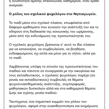
η δυνατότητα άμεσης επικοινωνίας καθημερινά, όταν κριθεί
αναγκαίο.
Ο ρόλος του σχολικού ψυχολόγου στο Νηπιαγωγείο.
Το παιδί μέσα στο σχολικό πλαίσιο, επωφελείται από
διάφορα ερεθίσματα που ευνοούν την ανάπτυξή του και το
οδηγούν στη διαδικασία της κοινωνικής του ωρίμανσης,
μέσα από την ενδυνάμωση της προσωπικότητάς του.
Ο σχολικός ψυχολόγος βρίσκεται σ' αυτό το ίδιο πλαίσιο
για να κατανοήσει, να συμβουλεύσει, να βοηθήσει,
ενδιαφερόμενος όχι απλά και μόνο για το νήπιο, αλλά για
το παιδί.
Λαμβάνοντας υπόψη το σύνολο της προσωπικότητας του
παιδιού και πάντοτε σε συνεργασία με την οικογένεια και
τους εκπαιδευτικούς, ο σχολικός ψυχολόγος παρέχει (σε
γονείς και εκπαιδευτικούς) συμβουλές σε θέματα
ψυχοσυναισθηματικής ανάπτυξης, συμπεριφοράς,
μαθησιακών δυσκολιών αλλά και στα καθημερινά θέματα
ζωής και σχέσης γονέα-παιδιού.
Ταυτόχρονα, ένα σημαντικό κομμάτι του ρόλου του
ψυχολόγου, αφορά στην ευαισθητοποίηση και ενημέρωση