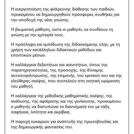
Η ενεργοποίηση της φιλέρευνης διάθεσης των παιδιών,
προκειμένου να δημιουργηθούν πρόσφορες συνθήκες για
την αποδοχή της νέας γνώσης.
Η βιωματική μάθηση, ώστε οι μαθητές να συνδέουν τη
γνώση με την εμπειρία τους.
Η πρόσληψη και εμπέδωση της διδασκόμενης ύλης, με τη
χρήση των κατάλληλων διδακτικών μεθόδων και
εποπτικών μέσων.
Η καλλιέργεια δεξιοτήτων και ικανοτήτων, όπως της
παρατηρητικότητας, της προσοχής, της δύναμης
αυτοσυγκέντρωσης, της επιμονής, του κριτικού νου και της
ελεύθερης σκέψης, που συντελούν στη νοητική ωρίμανση
του μαθητή.
Η καλλιέργεια της μεθοδικής μαθηματικής σκέψης, της
ανάλυσης, της αφαίρεσης και της γενίκευσης, προκειμένου
ο μαθητής να διατυπώνει τα διανοήματά του με τάξη,
σαφήνεια, λιτότητα και ακρίβεια.
Η παροχή ευκαιριών για ανάπτυξη της πρωτοβουλίας και
της δημιουργικής φαντασίας του.