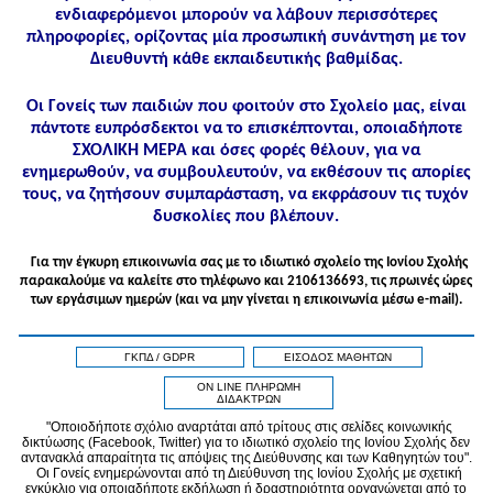
ενδιαφερόμενοι μπορούν να λάβουν περισσότερες
πληροφορίες, ορίζοντας μία προσωπική συνάντηση με τον
Διευθυντή κάθε εκπαιδευτικής βαθμίδας.
Οι Γονείς των παιδιών που φοιτούν στο Σχολείο μας, είναι
πάντοτε ευπρόσδεκτοι να το επισκέπτονται, οποιαδήποτε
ΣΧΟΛΙΚΗ ΜΕΡΑ και όσες φορές θέλουν, για να
ενημερωθούν, να συμβουλευτούν, να εκθέσουν τις απορίες
τους, να ζητήσουν συμπαράσταση, να εκφράσουν τις τυχόν
δυσκολίες που βλέπουν.
Για την έγκυρη επικοινωνία σας με το ιδιωτικό σχολείο της Ιονίου Σχολής
παρακαλούμε να καλείτε στo τηλέφωνo και 2106136693, τις πρωινές ώρες
των εργάσιμων ημερών (και να μην γίνεται η επικοινωνία μέσω e-mail).
ΓΚΠΔ / GDPR
ΕΙΣΟΔΟΣ ΜΑΘΗΤΩΝ
ON LINE ΠΛΗΡΩΜΗ
ΔΙΔΑΚΤΡΩΝ
"Οποιοδήποτε σχόλιο αναρτάται από τρίτους στις σελίδες κοινωνικής
δικτύωσης (Facebook, Twitter) για το ιδιωτικό σχολείο της Ιονίου Σχολής δεν
αντανακλά απαραίτητα τις απόψεις της Διεύθυνσης και των Καθηγητών του".
Οι Γονείς ενημερώνονται από τη Διεύθυνση της Ιονίου Σχολής με σχετική
εγκύκλιο για οποιαδήποτε εκδήλωση ή δραστηριότητα οργανώνεται από το