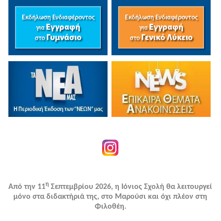
η
Από την 11
Σεπτεμβρίου 2026, η Ιόνιος Σχολή θα λειτουργεί
μόνο στα διδακτήριά της, στο Μαρούσι και όχι πλέον στη
Φιλοθέη.