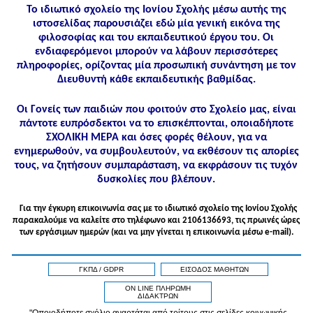
Το ιδιωτικό σχολείο της Ιονίου Σχολής μέσω αυτής της
ιστοσελίδας παρουσιάζει εδώ μία γενική εικόνα της
φιλοσοφίας και του εκπαιδευτικού έργου του. Οι
ενδιαφερόμενοι μπορούν να λάβουν περισσότερες
πληροφορίες, ορίζοντας μία προσωπική συνάντηση με τον
Διευθυντή κάθε εκπαιδευτικής βαθμίδας.
Οι Γονείς των παιδιών που φοιτούν στο Σχολείο μας, είναι
πάντοτε ευπρόσδεκτοι να το επισκέπτονται, οποιαδήποτε
ΣΧΟΛΙΚΗ ΜΕΡΑ και όσες φορές θέλουν, για να
ενημερωθούν, να συμβουλευτούν, να εκθέσουν τις απορίες
τους, να ζητήσουν συμπαράσταση, να εκφράσουν τις τυχόν
δυσκολίες που βλέπουν.
Για την έγκυρη επικοινωνία σας με το ιδιωτικό σχολείο της Ιονίου Σχολής
παρακαλούμε να καλείτε στo τηλέφωνo και 2106136693, τις πρωινές ώρες
των εργάσιμων ημερών (και να μην γίνεται η επικοινωνία μέσω e-mail).
ΓΚΠΔ / GDPR
ΕΙΣΟΔΟΣ ΜΑΘΗΤΩΝ
ON LINE ΠΛΗΡΩΜΗ
ΔΙΔΑΚΤΡΩΝ