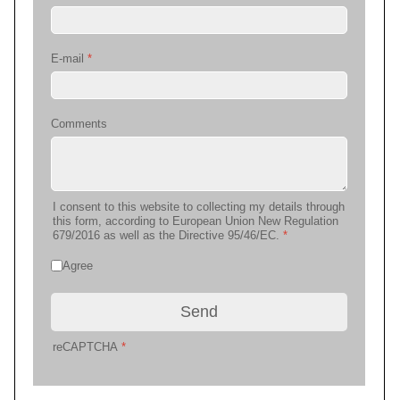
E-mail
*
Comments
I consent to this website to collecting my details through
this form, according to European Union New Regulation
679/2016 as well as the Directive 95/46/EC.
*
Agree
Send
reCAPTCHA
*