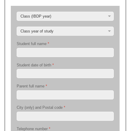
Student full name
*
Student date of birth
*
Parent full name
*
City (only) and Postal code
*
Telephone number
*