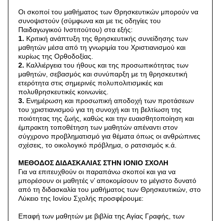
Οι σκοποί του μαθήματος των Θρησκευτικών μπορούν να
συνοψιστούν (σύμφωνα και με τις οδηγίες του
Παιδαγωγικού Ινστιτούτου) στα εξής:
1.
Κριτική ανάπτυξη της θρησκευτικής συνείδησης των
μαθητών μέσα από τη γνωριμία του Χριστιανισμού και
κυρίως της Ορθοδοξίας.
2.
Καλλιέργεια του ήθους και της προσωπικότητας των
μαθητών, σεβασμός και συνύπαρξη με τη θρησκευτική
ετερότητα στις σημερινές πολυπολιτισμικές και
πολυθρησκευτικές κοινωνίες.
3.
Ενημέρωση και προσωπική αποδοχή των προτάσεων
του χριστιανισμού για τη συνοχή και τη βελτίωση της
ποιότητας της ζωής, καθώς και την ευαισθητοποίηση και
έμπρακτη τοποθέτηση των μαθητών απέναντι στον
σύγχρονο προβληματισμό για θέματα όπως οι ανθρώπινες
σχέσεις, το οικολογικό πρόβλημα, ο ρατσισμός κ.ά.
ΜΕΘΟΔΟΣ ΔΙΔΑΣΚΑΛΙΑΣ ΣΤΗΝ ΙΟΝΙΟ ΣΧΟΛΗ
Για να επιτευχθούν οι παραπάνω σκοποί και για να
μπορέσουν οι μαθητές ν’ αποκομίσουν το μέγιστο δυνατό
από τη διδασκαλία του μαθήματος των Θρησκευτικών, στο
Λύκειο της Ιονίου Σχολής προσφέρουμε:
Επαφή των μαθητών με βιβλία της Αγίας Γραφής, των