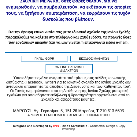
ΣΧΟΛΙΚΗ ΜΕΡΑ και όσες φορές θέλουν, για να
ενημερωθούν, να συμβουλευτούν, να εκθέσουν τις απορίες
τους, να ζητήσουν συμπαράσταση, να εκφράσουν τις τυχόν
δυσκολίες που βλέπουν.
Για την έγκυρη επικοινωνία σας με το ιδιωτικό σχολείο της Ιονίου Σχολής
παρακαλούμε να καλείτε στo τηλέφωνo και 2106136693, τις πρωινές ώρες
των εργάσιμων ημερών (και να μην γίνεται η επικοινωνία μέσω e-mail).
ΓΚΠΔ / GDPR
ΕΙΣΟΔΟΣ ΜΑΘΗΤΩΝ
ON LINE ΠΛΗΡΩΜΗ
ΔΙΔΑΚΤΡΩΝ
"Οποιοδήποτε σχόλιο αναρτάται από τρίτους στις σελίδες κοινωνικής
δικτύωσης (Facebook, Twitter) για το ιδιωτικό σχολείο της Ιονίου Σχολής δεν
αντανακλά απαραίτητα τις απόψεις της Διεύθυνσης και των Καθηγητών του".
Οι Γονείς ενημερώνονται από τη Διεύθυνση της Ιονίου Σχολής με σχετική
εγκύκλιο για οποιαδήποτε εκδήλωση ή δραστηριότητα οργανώνεται από το
Σχολείο και αφορά τους μαθητές.
MAPOYΣΙ: Αγ. Γερασίμου 5, 151 26 Μαρούσι,
T
210 613 6693
ΑΡΙΘΜΟΣ ΓΕΜΗ ΙΟΝΙΟΣ ΣΧΟΛΗ ΑΕΕ: 000344601000
Designed and Developed by
krkx
- Dinos Karakaxidis -
Commercial Design & Copy
Workshop