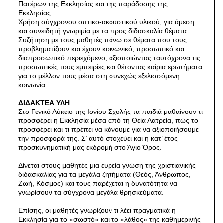
Πατέρων της Εκκλησίας και της παράδοσης της
Εκκλησίας.
Χρήση σύγχρονου οπτικο-ακουστικού υλικού, για άμεση
και συνειδητή γνωριμία με τα προς διδασκαλία θέματα.
Συζήτηση με τους μαθητές πάνω σε θέματα που τους
προβληματίζουν και έχουν κοινωνικό, προσωπικό και
διαπροσωπικό περιεχόμενο, αξιοποιώντας ταυτόχρονα τις
προσωπικές τους εμπειρίες και θέτοντας καίρια ερωτήματα
για το μέλλον τους μέσα στη συνεχώς εξελισσόμενη
κοινωνία.
ΔΙΔΑΚΤΕΑ ΥΛΗ
Στο Γενικό Λύκειο της Ιονίου Σχολής τα παιδιά μαθαίνουν τι
προσφέρει η Εκκλησία μέσα από τη Θεία Λατρεία, πώς το
προσφέρει και τι πρέπει να κάνουμε για να αξιοποιήσουμε
την προσφορά της. Σ’ αυτό στοχεύει και η κατ’ έτος
προσκυνηματική μας εκδρομή στο Άγιο Όρος.
Δίνεται στους μαθητές μια ευρεία γνώση της χριστιανικής
διδασκαλίας για τα μεγάλα ζητήματα (Θεός, Άνθρωπος,
Ζωή, Κόσμος) και τους παρέχεται η δυνατότητα να
γνωρίσουν τα σύγχρονα μεγάλα θρησκεύματα.
Επίσης, οι μαθητές γνωρίζουν τι λέει πραγματικά η
Εκκλησία για το «σωστό» και το «λάθος» της καθημερινής