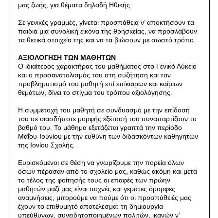
μας ζωής, για θέματα δηλαδή Ηθικής.
Σε γενικές γραμμές, γίνεται προσπάθεια ν’ αποκτήσουν τα
παιδιά μια συνολική εικόνα της θρησκείας, να προσλάβουν
τα θετικά στοιχεία της και να τα βιώσουν με σωστό τρόπο.
ΑΞΙΟΛΟΓΗΣΗ ΤΩΝ ΜΑΘΗΤΩΝ
Ο ιδιαίτερος χαρακτήρας του μαθήματος στο Γενικό Λύκειο
και ο προσανατολισμός του στη συζήτηση και τον
προβληματισμό του μαθητή επί επίκαιρων και καίριων
θεμάτων, δίνει το στίγμα του τρόπου αξιολόγησης.
Η συμμετοχή του μαθητή σε συνδυασμό με την επίδοσή
του σε οιασδήποτε μορφής εξέτασή του συναπαρτίζουν το
βαθμό του. Το μάθημα εξετάζεται γραπτά την περίοδο
Μαΐου-Ιουνίου με την ευθύνη των διδασκόντων καθηγητών
της Ιονίου Σχολής.
Ευρισκόμενοι σε θέση να γνωρίζουμε την πορεία όλων
όσων πέρασαν από το σχολείο μας, καθώς ακόμη και μετά
το τέλος της φοίτησής τους οι επαφές των πρώην
μαθητών μαζί μας είναι συχνές και γεμάτες όμορφες
αναμνήσεις, μπορούμε να πούμε ότι οι προσπάθειές μας
έχουν το επιθυμητό αποτέλεσμα: τη δημιουργία
υπεύθυνων, συνειδητοποιημένων πολιτών, ικανών ν’