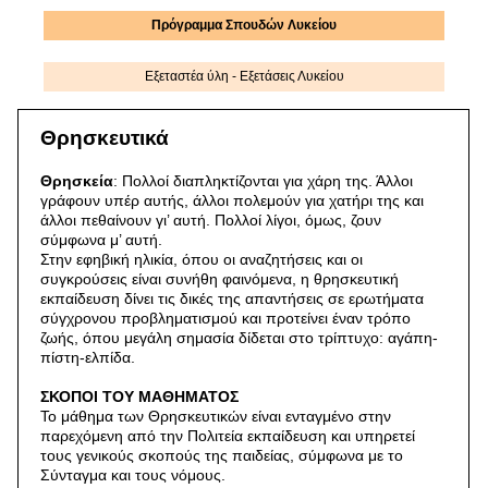
Πρόγραμμα Σπουδών Λυκείου
Εξεταστέα ύλη - Εξετάσεις Λυκείου
Θρησκευτικά
Θρησκεία
: Πολλοί διαπληκτίζονται για χάρη της. Άλλοι
γράφουν υπέρ αυτής, άλλοι πολεμούν για χατήρι της και
άλλοι πεθαίνουν γι’ αυτή. Πολλοί λίγοι, όμως, ζουν
σύμφωνα μ’ αυτή.
Στην εφηβική ηλικία, όπου οι αναζητήσεις και οι
συγκρούσεις είναι συνήθη φαινόμενα, η θρησκευτική
εκπαίδευση δίνει τις δικές της απαντήσεις σε ερωτήματα
σύγχρονου προβληματισμού και προτείνει έναν τρόπο
ζωής, όπου μεγάλη σημασία δίδεται στο τρίπτυχο: αγάπη-
πίστη-ελπίδα.
ΣΚΟΠΟΙ ΤΟΥ ΜΑΘΗΜΑΤΟΣ
Το μάθημα των Θρησκευτικών είναι ενταγμένο στην
παρεχόμενη από την Πολιτεία εκπαίδευση και υπηρετεί
τους γενικούς σκοπούς της παιδείας, σύμφωνα με το
Σύνταγμα και τους νόμους.