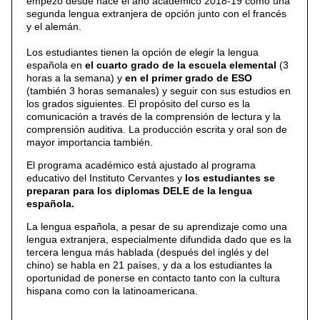
empezó desde hace el año académico 2018-19 como una
segunda lengua extranjera de opción junto con el francés
y el alemán.
Los estudiantes tienen la opción de elegir la lengua
española en
el cuarto grado de la escuela elemental
(3
horas a la semana) y
en el primer grado de ESO
(también 3 horas semanales) y seguir con sus estudios en
los grados siguientes. El propósito del curso es la
comunicación a través de la comprensión de lectura y la
comprensión auditiva. La producción escrita y oral son de
mayor importancia también.
El programa académico está ajustado al programa
educativo del Instituto Cervantes y
los estudiantes se
preparan para los diplomas DELE de la lengua
española.
La lengua española, a pesar de su aprendizaje como una
lengua extranjera, especialmente difundida dado que es la
tercera lengua más hablada (después del inglés y del
chino) se habla en 21 países, y da a los estudiantes la
oportunidad de ponerse en contacto tanto con la cultura
hispana como con la latinoamericana.