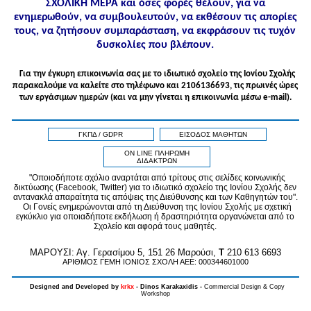
ΣΧΟΛΙΚΗ ΜΕΡΑ και όσες φορές θέλουν, για να
ενημερωθούν, να συμβουλευτούν, να εκθέσουν τις απορίες
τους, να ζητήσουν συμπαράσταση, να εκφράσουν τις τυχόν
δυσκολίες που βλέπουν.
Για την έγκυρη επικοινωνία σας με το ιδιωτικό σχολείο της Ιονίου Σχολής
παρακαλούμε να καλείτε στo τηλέφωνo και 2106136693, τις πρωινές ώρες
των εργάσιμων ημερών (και να μην γίνεται η επικοινωνία μέσω e-mail).
ΓΚΠΔ / GDPR
ΕΙΣΟΔΟΣ ΜΑΘΗΤΩΝ
ON LINE ΠΛΗΡΩΜΗ
ΔΙΔΑΚΤΡΩΝ
"Οποιοδήποτε σχόλιο αναρτάται από τρίτους στις σελίδες κοινωνικής
δικτύωσης (Facebook, Twitter) για το ιδιωτικό σχολείο της Ιονίου Σχολής δεν
αντανακλά απαραίτητα τις απόψεις της Διεύθυνσης και των Καθηγητών του".
Οι Γονείς ενημερώνονται από τη Διεύθυνση της Ιονίου Σχολής με σχετική
εγκύκλιο για οποιαδήποτε εκδήλωση ή δραστηριότητα οργανώνεται από το
Σχολείο και αφορά τους μαθητές.
MAPOYΣΙ: Αγ. Γερασίμου 5, 151 26 Μαρούσι,
T
210 613 6693
ΑΡΙΘΜΟΣ ΓΕΜΗ ΙΟΝΙΟΣ ΣΧΟΛΗ ΑΕΕ: 000344601000
Designed and Developed by
krkx
- Dinos Karakaxidis -
Commercial Design & Copy
Workshop