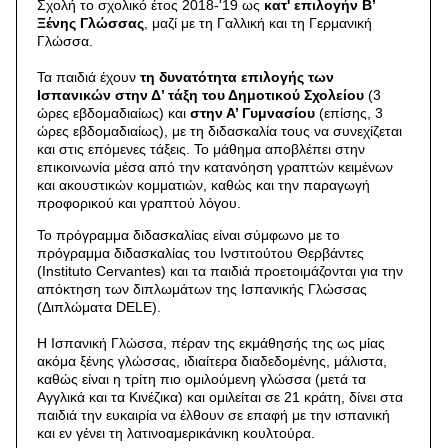
Σχολή το σχολικό έτος 2018-'19 ως
κατ' επιλογήν Β’
Ξένης Γλώσσας
, μαζί με τη Γαλλική και τη Γερμανική
Γλώσσα.
Τα παιδιά έχουν
τη δυνατότητα επιλογής των
Ισπανικών στην Δ’ τάξη του Δημοτικού Σχολείου
(3
ώρες εβδομαδιαίως) και
στην Α’ Γυμνασίου
(επίσης, 3
ώρες εβδομαδιαίως), με τη διδασκαλία τους να συνεχίζεται
και στις επόμενες τάξεις. Το μάθημα αποβλέπει στην
επικοινωνία μέσα από την κατανόηση γραπτών κειμένων
και ακουστικών κομματιών, καθώς και την παραγωγή
προφορικού και γραπτού λόγου.
To πρόγραμμα διδασκαλίας είναι σύμφωνο με το
πρόγραμμα διδασκαλίας του Ινστιτούτου Θερβάντες
(Instituto Cervantes) και τα παιδιά προετοιμάζονται για την
απόκτηση των διπλωμάτων της Ισπανικής Γλώσσας
(Διπλώματα DELE).
Η Ισπανική Γλώσσα, πέραν της εκμάθησής της ως μίας
ακόμα ξένης γλώσσας, ιδιαίτερα διαδεδομένης, μάλιστα,
καθώς είναι η τρίτη πιο ομιλούμενη γλώσσα (μετά τα
Αγγλικά και τα Κινέζικα) και ομιλείται σε 21 κράτη, δίνει στα
παιδιά την ευκαιρία να έλθουν σε επαφή με την ισπανική
και εν γένει τη λατινοαμερικάνικη κουλτούρα.