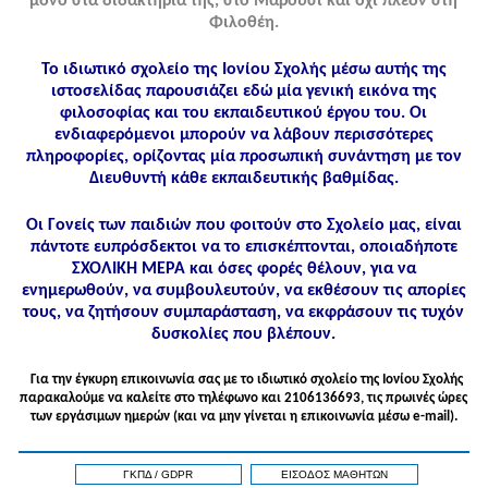
μόνο στα διδακτήριά της, στο Μαρούσι και όχι πλέον στη
Φιλοθέη.
Το ιδιωτικό σχολείο της Ιονίου Σχολής μέσω αυτής της
ιστοσελίδας παρουσιάζει εδώ μία γενική εικόνα της
φιλοσοφίας και του εκπαιδευτικού έργου του. Οι
ενδιαφερόμενοι μπορούν να λάβουν περισσότερες
πληροφορίες, ορίζοντας μία προσωπική συνάντηση με τον
Διευθυντή κάθε εκπαιδευτικής βαθμίδας.
Οι Γονείς των παιδιών που φοιτούν στο Σχολείο μας, είναι
πάντοτε ευπρόσδεκτοι να το επισκέπτονται, οποιαδήποτε
ΣΧΟΛΙΚΗ ΜΕΡΑ και όσες φορές θέλουν, για να
ενημερωθούν, να συμβουλευτούν, να εκθέσουν τις απορίες
τους, να ζητήσουν συμπαράσταση, να εκφράσουν τις τυχόν
δυσκολίες που βλέπουν.
Για την έγκυρη επικοινωνία σας με το ιδιωτικό σχολείο της Ιονίου Σχολής
παρακαλούμε να καλείτε στo τηλέφωνo και 2106136693, τις πρωινές ώρες
των εργάσιμων ημερών (και να μην γίνεται η επικοινωνία μέσω e-mail).
ΓΚΠΔ / GDPR
ΕΙΣΟΔΟΣ ΜΑΘΗΤΩΝ