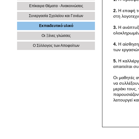
Επίκαιρα Θέματα - Ανακοινώσεις
2.
Η επαφή το
στη λογοτεχ
Συνεργασία Σχολείου και Γονέων
Εκπαιδευτικό υλικό
3.
Η ανάπτυξη
ολοκληρωμέν
Οι Ξένες γλώσσες
4.
Η αίσθηση 
Ο Σύλλογος των Αποφοίτων
των εργασιών
5.
Η καλλιέργ
απαιτείται συ
Οι μαθητές α
να συλλέξουν
μεράκι τους,
παρουσιάζοντ
λειτουργεί κ