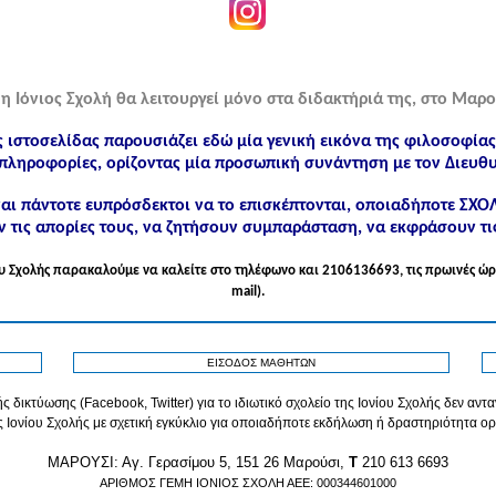
η Ιόνιος Σχολή θα λειτουργεί μόνο στα διδακτήριά της, στο Μαρο
ς ιστοσελίδας παρουσιάζει εδώ μία γενική εικόνα της φιλοσοφία
πληροφορίες, ορίζοντας μία προσωπική συνάντηση με τον Διευθυ
ίναι πάντοτε ευπρόσδεκτοι να το επισκέπτονται, οποιαδήποτε ΣΧ
 τις απορίες τους, να ζητήσουν συμπαράσταση, να εκφράσουν τι
νίου Σχολής παρακαλούμε να καλείτε στo τηλέφωνo και 2106136693, τις πρωινές ώρ
mail).
ΕΙΣΟΔΟΣ ΜΑΘΗΤΩΝ
ς δικτύωσης (Facebook, Twitter) για το ιδιωτικό σχολείο της Ιονίου Σχολής δεν αν
ς Ιονίου Σχολής με σχετική εγκύκλιο για οποιαδήποτε εκδήλωση ή δραστηριότητα ορ
MAPOYΣΙ: Αγ. Γερασίμου 5, 151 26 Μαρούσι,
T
210 613 6693
ΑΡΙΘΜΟΣ ΓΕΜΗ ΙΟΝΙΟΣ ΣΧΟΛΗ ΑΕΕ: 000344601000