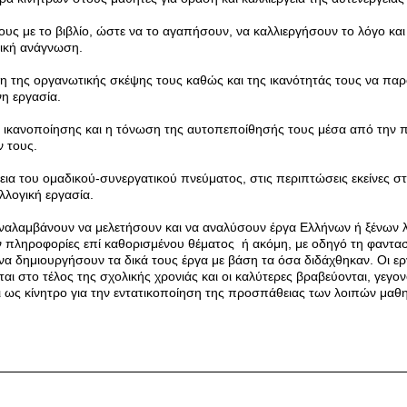
υς με το βιβλίο, ώστε να το αγαπήσουν, να καλλιεργήσουν το λόγο και
νική ανάγνωση.
 της οργανωτικής σκέψης τους καθώς και της ικανότητάς τους να παρ
η εργασία.
ικανοποίησης και η τόνωση της αυτοπεποίθησής τους μέσα από την 
 τους.
εια του ομαδικού-συνεργατικού πνεύματος, στις περιπτώσεις εκείνες στ
λλογική εργασία.
ναλαμβάνουν να μελετήσουν και να αναλύσουν έργα Ελλήνων ή ξένων 
 πληροφορίες επί καθορισμένου θέματος ή ακόμη, με οδηγό τη φαντασί
 να δημιουργήσουν τα δικά τους έργα με βάση τα όσα διδάχθηκαν. Οι ερ
αι στο τέλος της σχολικής χρονιάς και οι καλύτερες βραβεύονται, γεγο
αι ως κίνητρο για την εντατικοποίηση της προσπάθειας των λοιπών μαθ