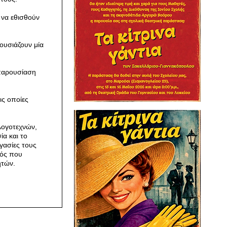
 να εθισθούν
ουσιάζουν μία
παρουσίαση
ις οποίες
λογοτεχνών,
α και το
γασίες τους
νός που
ητών.