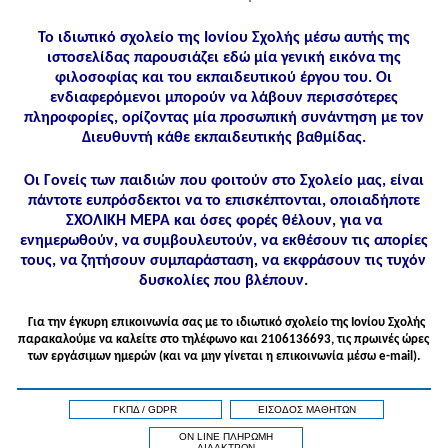
Το ιδιωτικό σχολείο της Ιονίου Σχολής μέσω αυτής της
ιστοσελίδας παρουσιάζει εδώ μία γενική εικόνα της
φιλοσοφίας και του εκπαιδευτικού έργου του. Οι
ενδιαφερόμενοι μπορούν να λάβουν περισσότερες
πληροφορίες, ορίζοντας μία προσωπική συνάντηση με τον
Διευθυντή κάθε εκπαιδευτικής βαθμίδας.
Οι Γονείς των παιδιών που φοιτούν στο Σχολείο μας, είναι
πάντοτε ευπρόσδεκτοι να το επισκέπτονται, οποιαδήποτε
ΣΧΟΛΙΚΗ ΜΕΡΑ και όσες φορές θέλουν, για να
ενημερωθούν, να συμβουλευτούν, να εκθέσουν τις απορίες
τους, να ζητήσουν συμπαράσταση, να εκφράσουν τις τυχόν
δυσκολίες που βλέπουν.
Για την έγκυρη επικοινωνία σας με το ιδιωτικό σχολείο της Ιονίου Σχολής
παρακαλούμε να καλείτε στo τηλέφωνo και 2106136693, τις πρωινές ώρες
των εργάσιμων ημερών (και να μην γίνεται η επικοινωνία μέσω e-mail).
ΓΚΠΔ / GDPR
ΕΙΣΟΔΟΣ ΜΑΘΗΤΩΝ
ON LINE ΠΛΗΡΩΜΗ
ΔΙΔΑΚΤΡΩΝ