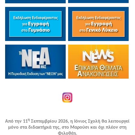
η
Από την 11
Σεπτεμβρίου 2026, η Ιόνιος Σχολή θα λειτουργεί
μόνο στα διδακτήριά της, στο Μαρούσι και όχι πλέον στη
Φιλοθέη.