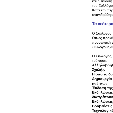
και η έκδοσ
του Συλλόγο
Κατά την περ
επανιδρύθηκε
Τα νεότερα
Ο Σύλλογος τ
Όπως προκύπτ
προσωπική επ
Συλλόγους Α
Ο Σύλλογος, 
τρόπους:
Αλληλοβοήθε
Σχολής.
Η όσο το δυ
Δημιουργία 
μαθητών
Έκδοση της
Εκδηλώσεις
διαπρέπουν 
Εκδηλώσεις 
Βραβεύσεις 
Τεχνολογικά