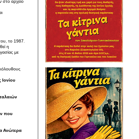
 στο αρχείο
αι
ου, το 1987.
θεί η
γασίας με
ακόλουθους
 Ιονίου
 παλαιών
ων που
τα Ανώτερα