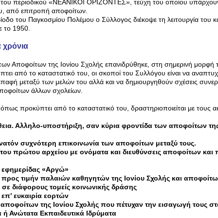
η του περιοδικού «ΝΕΑΝΙΚΟΙ ΟΡΙΖΟΝΤΕΣ», τεύχη του οποίου υπάρχουν
υ, από επιτροπή αποφοίτων.
ίοδο του Παγκοσμίου Πολέμου ο Σύλλογος διέκοψε τη λειτουργία του κ
 το 1950.
 χρόνια
ων Αποφοίτων της Ιονίου Σχολής επανιδρύθηκε, στη σημερινή μορφή τ
ει από το καταστατικό του, οι σκοποί του Συλλόγου είναι να αναπτυχ
αφή μεταξύ των μελών του αλλά και να δημιουργηθούν σχέσεις συνερ
ποφοίτων άλλων σχολείων.
όπως προκύπτει από το καταστατικό του, δραστηριοποιείται με τους 
ια. Αλληλο-υποστήριξη, σαν κύρια φροντίδα των αποφοίτων της
νατόν συχνότερη επικοινωνία των αποφοίτων μεταξύ τους.
του πρώτου αρχείου με ονόματα και διευθύνσεις αποφοίτων και
 εφημερίδας «Αργώ»
 προς τιμήν παλαιών καθηγητών της Ιονίου Σχολής και αποφοίτ
σε διάφορους τομείς κοινωνικής δράσης
επ’ ευκαιρία εορτών
αποφοίτων της Ιονίου Σχολής που πέτυχαν την εισαγωγή τους σ
 ή Ανώτατα Εκπαιδευτικά Ιδρύματα