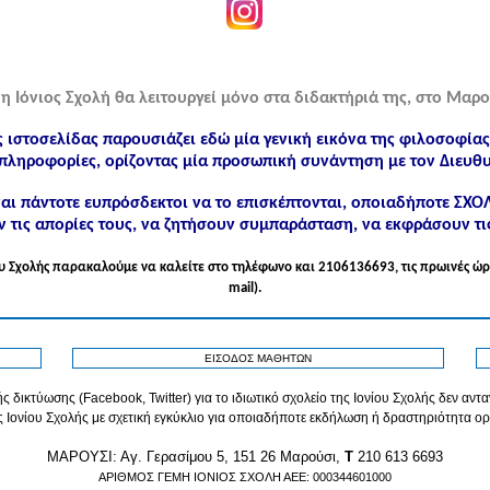
η Ιόνιος Σχολή θα λειτουργεί μόνο στα διδακτήριά της, στο Μαρο
ς ιστοσελίδας παρουσιάζει εδώ μία γενική εικόνα της φιλοσοφία
πληροφορίες, ορίζοντας μία προσωπική συνάντηση με τον Διευθυ
ίναι πάντοτε ευπρόσδεκτοι να το επισκέπτονται, οποιαδήποτε ΣΧ
 τις απορίες τους, να ζητήσουν συμπαράσταση, να εκφράσουν τι
νίου Σχολής παρακαλούμε να καλείτε στo τηλέφωνo και 2106136693, τις πρωινές ώρ
mail).
ΕΙΣΟΔΟΣ ΜΑΘΗΤΩΝ
ς δικτύωσης (Facebook, Twitter) για το ιδιωτικό σχολείο της Ιονίου Σχολής δεν αν
ς Ιονίου Σχολής με σχετική εγκύκλιο για οποιαδήποτε εκδήλωση ή δραστηριότητα ορ
MAPOYΣΙ: Αγ. Γερασίμου 5, 151 26 Μαρούσι,
T
210 613 6693
ΑΡΙΘΜΟΣ ΓΕΜΗ ΙΟΝΙΟΣ ΣΧΟΛΗ ΑΕΕ: 000344601000