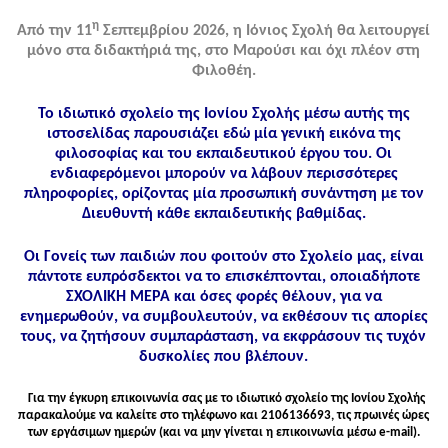
η
Από την 11
Σεπτεμβρίου 2026, η Ιόνιος Σχολή θα λειτουργεί
μόνο στα διδακτήριά της, στο Μαρούσι και όχι πλέον στη
Φιλοθέη.
Το ιδιωτικό σχολείο της Ιονίου Σχολής μέσω αυτής της
ιστοσελίδας παρουσιάζει εδώ μία γενική εικόνα της
φιλοσοφίας και του εκπαιδευτικού έργου του. Οι
ενδιαφερόμενοι μπορούν να λάβουν περισσότερες
πληροφορίες, ορίζοντας μία προσωπική συνάντηση με τον
Διευθυντή κάθε εκπαιδευτικής βαθμίδας.
Οι Γονείς των παιδιών που φοιτούν στο Σχολείο μας, είναι
πάντοτε ευπρόσδεκτοι να το επισκέπτονται, οποιαδήποτε
ΣΧΟΛΙΚΗ ΜΕΡΑ και όσες φορές θέλουν, για να
ενημερωθούν, να συμβουλευτούν, να εκθέσουν τις απορίες
τους, να ζητήσουν συμπαράσταση, να εκφράσουν τις τυχόν
δυσκολίες που βλέπουν.
Για την έγκυρη επικοινωνία σας με το ιδιωτικό σχολείο της Ιονίου Σχολής
παρακαλούμε να καλείτε στo τηλέφωνo και 2106136693, τις πρωινές ώρες
των εργάσιμων ημερών (και να μην γίνεται η επικοινωνία μέσω e-mail).