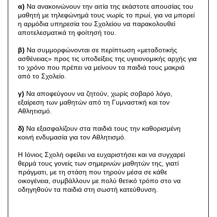
α)
Nα ανακοινώνουν την αιτία της εκάστοτε απουσίας του
μαθητή με τηλεφώνημά τους νωρίς το πρωί, για να μπορεί
η αρμόδια υπηρεσία του Σχολείου να παρακολουθεί
αποτελεσματικά τη φοίτησή του.
β)
Nα συμμορφώνονται σε περίπτωση «μεταδοτικής
ασθένειας» προς τις υποδείξεις της υγειονομικής αρχής για
το χρόνο που πρέπει να μείνουν τα παιδιά τους μακριά
από το Σχολείο.
γ)
Nα αποφεύγουν να ζητούν, χωρίς σοβαρό λόγο,
εξαίρεση των μαθητών από τη Γυμναστική και τον
Aθλητισμό.
δ)
Nα εξασφαλίζουν στα παιδιά τους την καθορισμένη
κοινή ενδυμασία για τον Aθλητισμό.
H Iόνιος Σχολή οφείλει να ευχαριστήσει και να συγχαρεί
θερμά τους γονείς των σημερινών μαθητών της, γιατί
πράγματι, με τη στάση που τηρούν μέσα σε κάθε
οικογένεια, συμβάλλουν με πολύ θετικό τρόπο στο να
οδηγηθούν τα παιδιά στη σωστή κατεύθυνση.