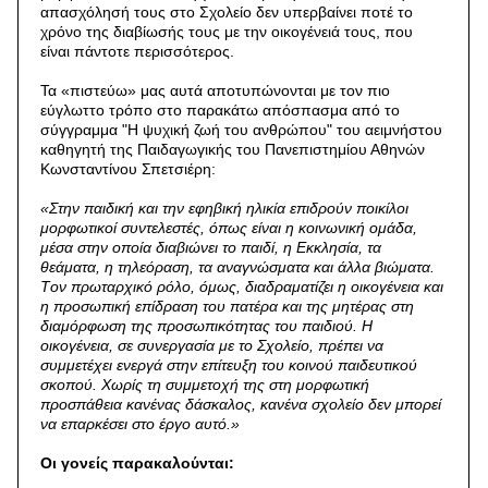
απασχόλησή τους στο Σχολείο δεν υπερβαίνει ποτέ το
χρόνο της διαβίωσής τους με την οικογένειά τους, που
είναι πάντοτε περισσότερος.
Τα «πιστεύω» μας αυτά αποτυπώνονται με τον πιο
εύγλωττο τρόπο στο παρακάτω απόσπασμα από το
σύγγραμμα "Η ψυχική ζωή του ανθρώπου" του αειμνήστου
καθηγητή της Παιδαγωγικής του Πανεπιστημίου Αθηνών
Κωνσταντίνου Σπετσιέρη:
«Στην παιδική και την εφηβική ηλικία επιδρούν ποικίλοι
μορφωτικοί συντελεστές, όπως είναι η κοινωνική ομάδα,
μέσα στην οποία διαβιώνει το παιδί, η Eκκλησία, τα
θεάματα, η τηλεόραση, τα αναγνώσματα και άλλα βιώματα.
Tον πρωταρχικό ρόλο, όμως, διαδραματίζει η οικογένεια και
η προσωπική επίδραση του πατέρα και της μητέρας στη
διαμόρφωση της προσωπικότητας του παιδιού. H
οικογένεια, σε συνεργασία με το Σχολείο, πρέπει να
συμμετέχει ενεργά στην επίτευξη του κοινού παιδευτικού
σκοπού. Xωρίς τη συμμετοχή της στη μορφωτική
προσπάθεια κανένας δάσκαλος, κανένα σχολείο δεν μπορεί
να επαρκέσει στο έργο αυτό.»
Oι γονείς παρακαλούνται: