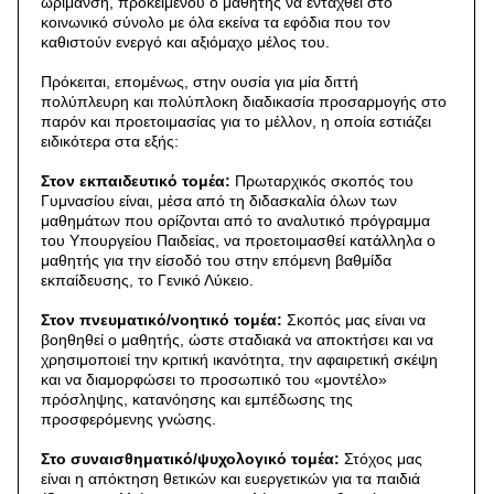
ωρίμανση, προκειμένου ο μαθητής να ενταχθεί στο
κοινωνικό σύνολο με όλα εκείνα τα εφόδια που τον
καθιστούν ενεργό και αξιόμαχο μέλος του.
Πρόκειται, επομένως, στην ουσία για μία διττή
πολύπλευρη και πολύπλοκη διαδικασία προσαρμογής στο
παρόν και προετοιμασίας για το μέλλον, η οποία εστιάζει
ειδικότερα στα εξής:
Στον εκπαιδευτικό τομέα:
Πρωταρχικός σκοπός του
Γυμνασίου είναι, μέσα από τη διδασκαλία όλων των
μαθημάτων που ορίζονται από το αναλυτικό πρόγραμμα
του Υπουργείου Παιδείας, να προετοιμασθεί κατάλληλα ο
μαθητής για την είσοδό του στην επόμενη βαθμίδα
εκπαίδευσης, το Γενικό Λύκειο.
Στον πνευματικό/νοητικό τομέα:
Σκοπός μας είναι να
βοηθηθεί ο μαθητής, ώστε σταδιακά να αποκτήσει και να
χρησιμοποιεί την κριτική ικανότητα, την αφαιρετική σκέψη
και να διαμορφώσει το προσωπικό του «μοντέλο»
πρόσληψης, κατανόησης και εμπέδωσης της
προσφερόμενης γνώσης.
Στο συναισθηματικό/ψυχολογικό τομέα:
Στόχος μας
είναι η απόκτηση θετικών και ευεργετικών για τα παιδιά