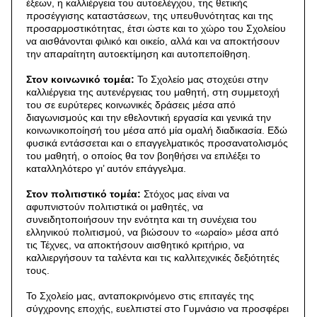
έξεων, η καλλιέργεια του αυτοελέγχου, της θετικής
προσέγγισης καταστάσεων, της υπευθυνότητας και της
προσαρμοστικότητας, έτσι ώστε και το χώρο του Σχολείου
να αισθάνονται φιλικό και οικείο, αλλά και να αποκτήσουν
την απαραίτητη αυτοεκτίμηση και αυτοπεποίθηση.
Στον κοινωνικό τομέα:
Το Σχολείο μας στοχεύει στην
καλλιέργεια της αυτενέργειας του μαθητή, στη συμμετοχή
του σε ευρύτερες κοινωνικές δράσεις μέσα από
διαγωνισμούς και την εθελοντική εργασία και γενικά την
κοινωνικοποίησή του μέσα από μία ομαλή διαδικασία. Εδώ
φυσικά εντάσσεται και ο επαγγελματικός προσανατολισμός
του μαθητή, ο οποίος θα τον βοηθήσει να επιλέξει το
καταλληλότερο γι’ αυτόν επάγγελμα.
Στον πολιτιστικό τομέα:
Στόχος μας είναι να
αφυπνιστούν πολιτιστικά οι μαθητές, να
συνειδητοποιήσουν την ενότητα και τη συνέχεια του
ελληνικού πολιτισμού, να βιώσουν το «ωραίο» μέσα από
τις Τέχνες, να αποκτήσουν αισθητικό κριτήριο, να
καλλιεργήσουν τα ταλέντα και τις καλλιτεχνικές δεξιότητές
τους.
Το Σχολείο μας, ανταποκρινόμενο στις επιταγές της
σύγχρονης εποχής, ευελπιστεί στο Γυμνάσιο να προσφέρει