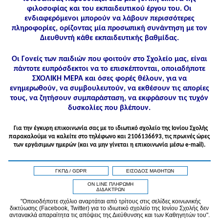
φιλοσοφίας και του εκπαιδευτικού έργου του. Οι
ενδιαφερόμενοι μπορούν να λάβουν περισσότερες
πληροφορίες, ορίζοντας μία προσωπική συνάντηση με τον
Διευθυντή κάθε εκπαιδευτικής βαθμίδας.
Οι Γονείς των παιδιών που φοιτούν στο Σχολείο μας, είναι
πάντοτε ευπρόσδεκτοι να το επισκέπτονται, οποιαδήποτε
ΣΧΟΛΙΚΗ ΜΕΡΑ και όσες φορές θέλουν, για να
ενημερωθούν, να συμβουλευτούν, να εκθέσουν τις απορίες
τους, να ζητήσουν συμπαράσταση, να εκφράσουν τις τυχόν
δυσκολίες που βλέπουν.
Για την έγκυρη επικοινωνία σας με το ιδιωτικό σχολείο της Ιονίου Σχολής
παρακαλούμε να καλείτε στo τηλέφωνo και 2106136693, τις πρωινές ώρες
των εργάσιμων ημερών (και να μην γίνεται η επικοινωνία μέσω e-mail).
ΓΚΠΔ / GDPR
ΕΙΣΟΔΟΣ ΜΑΘΗΤΩΝ
ON LINE ΠΛΗΡΩΜΗ
ΔΙΔΑΚΤΡΩΝ
"Οποιοδήποτε σχόλιο αναρτάται από τρίτους στις σελίδες κοινωνικής
δικτύωσης (Facebook, Twitter) για το ιδιωτικό σχολείο της Ιονίου Σχολής δεν
αντανακλά απαραίτητα τις απόψεις της Διεύθυνσης και των Καθηγητών του".