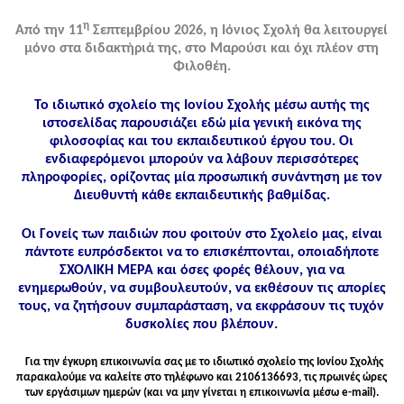
η
Από την 11
Σεπτεμβρίου 2026, η Ιόνιος Σχολή θα λειτουργεί
μόνο στα διδακτήριά της, στο Μαρούσι και όχι πλέον στη
Φιλοθέη.
Το ιδιωτικό σχολείο της Ιονίου Σχολής μέσω αυτής της
ιστοσελίδας παρουσιάζει εδώ μία γενική εικόνα της
φιλοσοφίας και του εκπαιδευτικού έργου του. Οι
ενδιαφερόμενοι μπορούν να λάβουν περισσότερες
πληροφορίες, ορίζοντας μία προσωπική συνάντηση με τον
Διευθυντή κάθε εκπαιδευτικής βαθμίδας.
Οι Γονείς των παιδιών που φοιτούν στο Σχολείο μας, είναι
πάντοτε ευπρόσδεκτοι να το επισκέπτονται, οποιαδήποτε
ΣΧΟΛΙΚΗ ΜΕΡΑ και όσες φορές θέλουν, για να
ενημερωθούν, να συμβουλευτούν, να εκθέσουν τις απορίες
τους, να ζητήσουν συμπαράσταση, να εκφράσουν τις τυχόν
δυσκολίες που βλέπουν.
Για την έγκυρη επικοινωνία σας με το ιδιωτικό σχολείο της Ιονίου Σχολής
παρακαλούμε να καλείτε στo τηλέφωνo και 2106136693, τις πρωινές ώρες
των εργάσιμων ημερών (και να μην γίνεται η επικοινωνία μέσω e-mail).